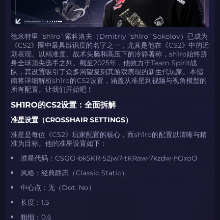
德米特里·“sh1ro”·索科洛夫（Dmitriy “sh1ro” Sokolov）已成为
《CS2》圈中最具辨识度的名字之一，尤其是他在《CS2》中的近
期表现。以精准度、战术头脑和高压下的冷静著称，sh1ro始终跻
身全球顶尖选手之列。截至2025年，他效力于Team Spirit战
队，其设置吸引了众多渴望复刻其游戏表现的新生代玩家。本指
南将详细解析sh1ro的CS2设置，涵盖从准星到视频与视角模型的
所有配置。让我们开始吧！
SH1RO的CS2设置：全面拆解
准星设置（CROSSHAIR SETTINGS）
准星是每位《CS2》玩家配置的核心，而sh1ro的配置以清晰与精
准为目标。他的准星设置如下：
​​准星代码​​：CSGO-bk5KR-52jw7-tKRaw-7kzdw-hOxoO
​​风格​​：经典静态（Classic Static）
​​中心点​​：无（Dot: No）
​​长度​​：1.5
​​粗细​​：0.6