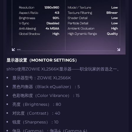
如何使用促销代码
如何使用促销代码
由KARRIGAN倾情推荐
团队 THE MONGOLZ
CS2CODES.CN社区与电子竞技
带上你的促销代码
显示器设置（MONITOR SETTINGS）
sh1ro使用ZOWIE XL2566K显示器——职业玩家的首选之一。
只需抓取区域并将促销代码复制到剪贴板
​​显示器型号​​：ZOWIE XL2566K
2024LONG
​​黑色均衡器（Black eQualizer）​​：5
​​色彩饱和度（Color Vibrance）​​：15
​​亮度（Brightness）​​：80
如何使用促销代码
​​对比度（Contrast）​​：40
复制到剪贴板
​​锐度（Sharpness）​​：10
​​伽马（Gamma）​​：伽马4（Gamma 4）
带上你的促销代码
带上你的促销代码