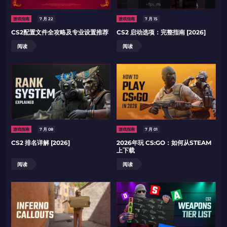
由KARRIGAN倾情推荐
团队 THE MONGOLZ
CS2CODES.CN社区与电子竞技
带上你的促销代码
游戏指南
7 月 22
游戏指南
7 月 15
CS2配置文件全攻略及专业设置推荐
CS2 启动选项：完整指南 [2026]
只需抓取区域并将促销代码复制到剪贴板
阅读
阅读
2024LONG
如何使用促销代码
复制到剪贴板
游戏指南
7 月 08
游戏指南
7 月 01
CS2 排名详解 [2026]
2026年玩 CS:GO：如何从STEAM
带上你的促销代码
带上你的促销代码
上下载
阅读
阅读