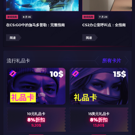
游戏指南
8 月 05
游戏指南
7 月 29
在CS:GO中的伽马多普勒：完整指南
CS2办公室呼叫点：全指南
阅读
阅读
流行礼品卡
所有卡片
10元礼品卡
15美元礼品卡
8%折扣
8%折扣
9,20$
13,80$