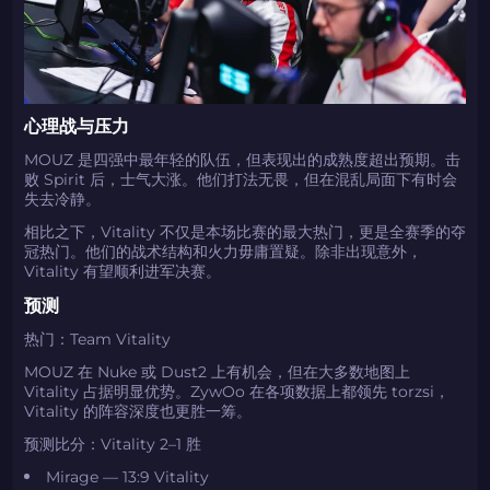
如何使用促销代码
如何使用促销代码
由KARRIGAN倾情推荐
团队 THE MONGOLZ
CS2CODES.CN社区与电子竞技
带上你的促销代码
心理战与压力
只需抓取区域并将促销代码复制到剪贴板
MOUZ 是四强中最年轻的队伍，但表现出的成熟度超出预期。击
败 Spirit 后，士气大涨。他们打法无畏，但在混乱局面下有时会
2024LONG
失去冷静。
相比之下，Vitality 不仅是本场比赛的最大热门，更是全赛季的夺
冠热门。他们的战术结构和火力毋庸置疑。除非出现意外，
Vitality 有望顺利进军决赛。
如何使用促销代码
预测
复制到剪贴板
热门：Team Vitality
MOUZ 在 Nuke 或 Dust2 上有机会，但在大多数地图上
带上你的促销代码
带上你的促销代码
Vitality 占据明显优势。ZywOo 在各项数据上都领先 torzsi，
Vitality 的阵容深度也更胜一筹。
预测比分：Vitality 2–1 胜
Mirage — 13:9 Vitality