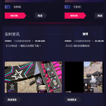
专题
8 月 03
专题
7 月 27
阅读
阅读
领取优惠
领取优惠
实时资讯
微博
WEIBO
05.08.2026
WEIBO
04.08.2026
CS2玩家社区俱乐部
CS2玩家社区俱乐部
【CS2饰品】一艘真正的星际飞船！
【CS2】疯狂的骷髅贴纸
阅读更多
阅读更多