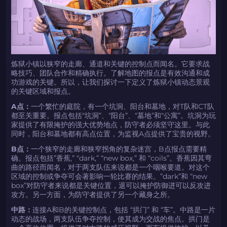
炼狱小镇以狭窄的走廊、通道和关键的控制点而闻名。它要求战
略技巧、团队合作和精确执行。了解地图的报点是有效沟通和成
功游戏的关键。所以，让我们探讨一下定义了炼狱小镇动态景观
的关键区域和报点。
A点：
一个繁忙的庭院，有一个坑洞、阳台和墓地，对T队和CT队
都至关重要。报点包括“坑洞”、“阳台”、“墓地”和“公寓”。坑洞为玩
家提供了有限掩护的强大优势地点，防守者必须坚守这里。与此
同时，阳台和墓地都有高点位置，为监视A点提供了宝贵的视野。
B点：
一个狭窄的走廊和狭窄拐角的复杂迷宫，B点报点需要精
确。报点包括”香蕉,” “dark,” “new box,” 和 “coils”。香蕉因其弯
曲的路径而闻名，对于两支队伍来说都是一个咽喉要道。对这个
区域的控制或争夺可会著影响一轮比赛的结果。”dark”和 “new
box”对防守者来说都是关键位置，退可以掩护防御进可以反攻进
攻方。另一方面，为防守者提供了另一个藏身之所。
中路：
连接A和B的关键控制点，包括 “拱门” 和 “车”。中路是一片
动态的战场，两支队伍争夺控制，使其成为交战的焦点。拱门是