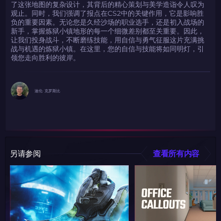
了这张地图的复杂设计，其背后的精心策划与美学造诣令人叹为
观止。同时，我们强调了报点在CS2中的关键作用，它是影响胜
如何使用促销代码
如何使用促销代码
负的重要因素。无论您是久经沙场的职业选手，还是初入战场的
由KARRIGAN倾情推荐
团队 THE MONGOLZ
CS2CODES.CN社区与电子竞技
新手，掌握炼狱小镇地形的每一个细微差别都至关重要。因此，
带上你的促销代码
让我们投身战斗，不断磨练技能，用自信与勇气征服这片充满挑
战与机遇的炼狱小镇。在这里，您的自信与技能将如同明灯，引
领您走向胜利的彼岸。
只需抓取区域并将促销代码复制到剪贴板
2024LONG
迪伦· 克罗斯比
如何使用促销代码
复制到剪贴板
另请参阅
查看所有内容
带上你的促销代码
带上你的促销代码