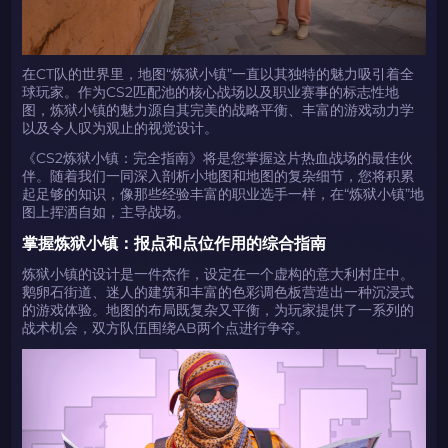
在CT队的世界里，地图“炼狱小镇”一直以其独特的魅力吸引着全
球玩家。作为CS2匹配池的核心战场以及职业赛事的标志性地
图，炼狱小镇的魅力源自其完美的战略平衡、丰富的游戏动力学
以及令人叹为观止的视觉设计。
《CS2炼狱小镇：完全指南》将是您掌握这片热血战场的最佳伙
伴。随着我们一同深入剖析小地图和地图的复杂细节，您将积累
起足够的知识，像那些经验丰富的职业选手一样，在“炼狱小镇”地
图上挥洒自如，主导战场。
掌握炼狱小镇：报点和点位作用的综合指南
炼狱小镇的设计是一件杰作，设定在一个虚构的意大利村庄中。
鹅卵石街道、迷人的建筑和丰富的色彩调色板营造出一种沉浸式
的游戏体验。地图的布局既复杂又平衡，为玩家提供了一系列的
战术机会，双方队伍围绕AB两个点进行争夺。