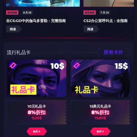
游戏指南
8 月 05
游戏指南
7 月 29
在CS:GO中的伽马多普勒：完整指南
CS2办公室呼叫点：全指南
阅读
阅读
流行礼品卡
所有卡片
10元礼品卡
15美元礼品卡
8%折扣
8%折扣
9,20$
13,80$
购买卡
购买卡