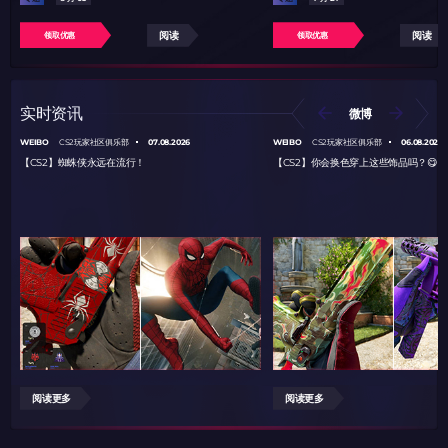
阅读
阅读
领取优惠
领取优惠
实时资讯
微博
WEIBO
07.08.2026
WEIBO
06.08.2026
CS2玩家社区俱乐部
CS2玩家社区俱乐部
【CS2】蜘蛛侠永远在流行！
【CS2】你会换色穿上这些饰品吗？😋
阅读更多
阅读更多