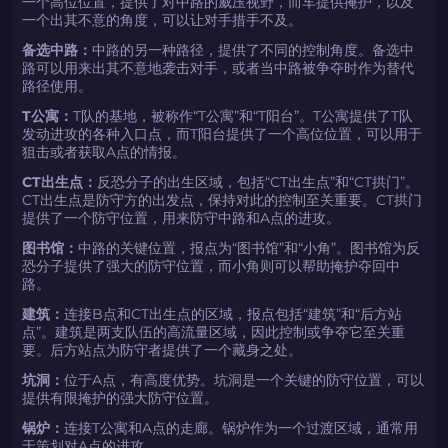
一个高位位置，提供了对中路的威压视野，而车提供掩护，以及
一个出其不意的角度，可以让对手措手不及。
备选中路：
中路的另一种路径，提供了不同的控制角度。备选中
路可以用来出其不意地袭击对手，或者当中路被争夺时作为替代
路径使用。
T公寓：
T队的基地，被称作“T公寓”和“T阳台”。T公寓提供了T队
发动进攻的各种入口点，而T阳台提供了一个高位位置，可以用于
狙击或者获取A点的情报。
CT出生点：
反恐分子的出生区域，包括“CT出生点”和“CT拱门”。
CT出生点是防守方的出发点，保持对此的控制至关重要。CT拱门
提供了一个防守位置，用来防守中路和A点的进攻。
图书馆：
中路的关键位置，报点为“图书馆”和“小角”。图书馆为反
恐分子提供了强大的防守位置，而小角则可以帮助掩护夺回中
路。
建筑：
连接B点和CT出生点的区域，报点包括“建筑”和“后方站
点”。建筑是两支队伍的高流量区域，因此控制或争夺它至关重
要。后方站点为防守者提供了一个藏身之处。
坑洞：
位于A点，有高度优势。坑洞是一个关键的防守位置，可以
提供有限掩护的强大防守位置。
锅炉：
连接T公寓和A点的走廊。锅炉作为一个过渡区域，通常用
于策划对A点的进攻。