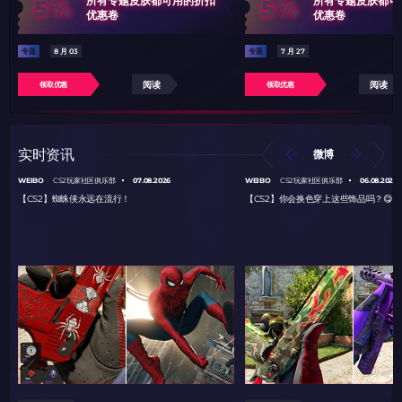
5%
5%
优惠卷
优惠卷
专题
8 月 03
专题
7 月 27
阅读
阅读
领取优惠
领取优惠
实时资讯
微博
WEIBO
07.08.2026
WEIBO
06.08.2026
CS2玩家社区俱乐部
CS2玩家社区俱乐部
【CS2】蜘蛛侠永远在流行！
【CS2】你会换色穿上这些饰品吗？😋