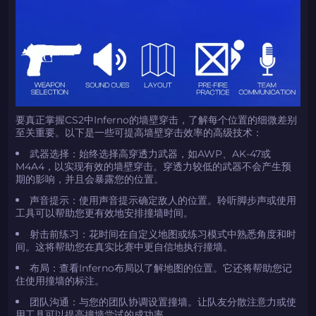
如何使用促销代码
如何使用促销代码
由KARRIGAN倾情推荐
团队 THE MONGOLZ
CS2CODES.CN社区与电子竞技
带上你的促销代码
只需抓取区域并将促销代码复制到剪贴板
要真正掌握CS2中Inferno的墙壁穿击，了解每个位置的细微差别
至关重要。以下是一些可提高墙壁穿击效率的高级技术：
2024LONG
武器选择：始终选择高穿透力武器，如AWP、AK-47或
M4A4，以实现有效的墙壁穿击。穿透力较低的武器不会产生预
期的影响，并且会暴露您的位置。
如何使用促销代码
声音提示：使用声音提示确定敌人的位置。聆听脚步声或使用
工具可以帮助您更有效地安排撞墙时间。
复制到剪贴板
射击前练习：花时间在自定义地图或练习模式中熟悉角度和时
间。这将帮助您在真实比赛中更自信地执行撞墙。
带上你的促销代码
带上你的促销代码
布局：查看Inferno布局以了解地图的位置。它还将帮助您记
住使用撞墙的标注。
团队沟通：与您的团队协调设置撞墙。让队友分散注意力或使
用工具可以提高撞墙尝试的成功率。