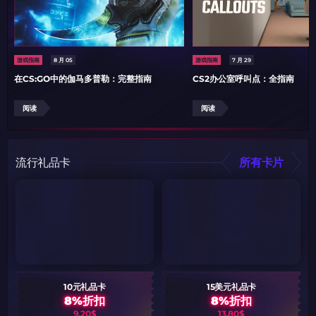
游戏指南
8 月 05
游戏指南
7 月 29
在CS:GO中的伽马多普勒：完整指南
CS2办公室呼叫点：全指南
阅读
阅读
流行礼品卡
所有卡片
10元礼品卡
15美元礼品卡
8%折扣
8%折扣
9,20$
13,80$