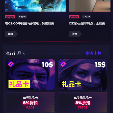
游戏指南
8 月 05
游戏指南
7 月 29
在CS:GO中的伽马多普勒：完整指南
CS2办公室呼叫点：全指南
阅读
阅读
流行礼品卡
所有卡片
10元礼品卡
15美元礼品卡
8%折扣
8%折扣
9,20$
13,80$