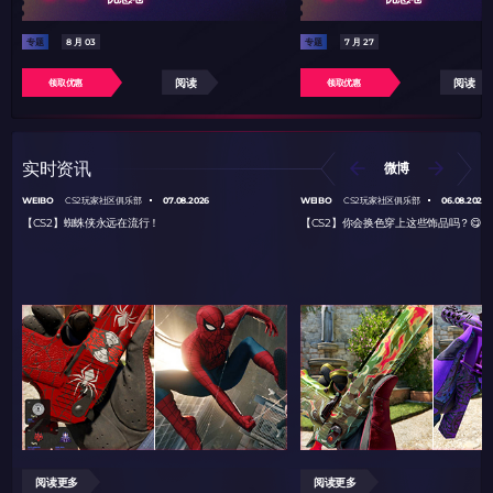
专题
8 月 03
专题
7 月 27
阅读
阅读
领取优惠
领取优惠
实时资讯
微博
WEIBO
07.08.2026
WEIBO
06.08.2026
CS2玩家社区俱乐部
CS2玩家社区俱乐部
【CS2】蜘蛛侠永远在流行！
【CS2】你会换色穿上这些饰品吗？😋
阅读更多
阅读更多