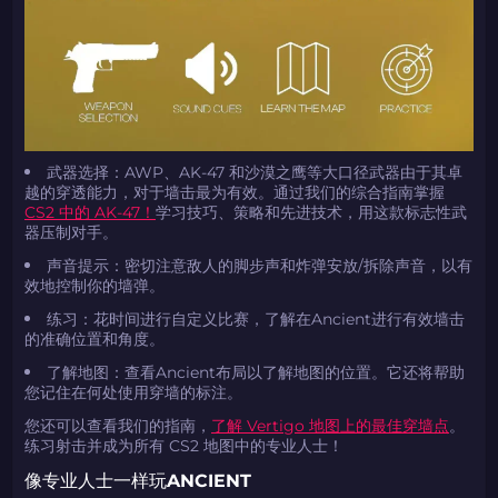
如何使用促销代码
如何使用促销代码
由KARRIGAN倾情推荐
团队 THE MONGOLZ
CS2CODES.CN社区与电子竞技
带上你的促销代码
只需抓取区域并将促销代码复制到剪贴板
武器选择：AWP、AK-47 和沙漠之鹰等大口径武器由于其卓
越的穿透能力，对于墙击最为有效。通过我们的综合指南掌握
2024LONG
CS2 中的 AK-47！
学习技巧、策略和先进技术，用这款标志性武
器压制对手。
声音提示：密切注意敌人的脚步声和炸弹安放/拆除声音，以有
如何使用促销代码
效地控制你的墙弹。
练习：花时间进行自定义比赛，了解在Ancient进行有效墙击
复制到剪贴板
的准确位置和角度。
了解地图：查看Ancient布局以了解地图的位置。它还将帮助
带上你的促销代码
带上你的促销代码
您记住在何处使用穿墙的标注。
您还可以查看我们的指南，
了解 Vertigo 地图上的最佳穿墙点
。
练习射击并成为所有 CS2 地图中的专业人士！
像专业人士一样玩ANCIENT