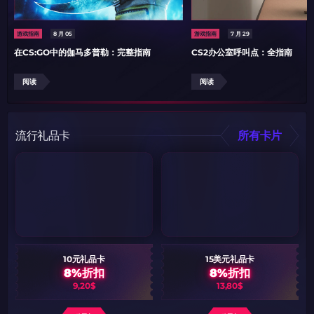
游戏指南
8 月 05
游戏指南
7 月 29
在CS:GO中的伽马多普勒：完整指南
CS2办公室呼叫点：全指南
阅读
阅读
流行礼品卡
所有卡片
10元礼品卡
15美元礼品卡
8%折扣
8%折扣
9,20$
13,80$