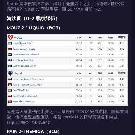
Spinx 開場便掌控節奏，讓對手毫無還手之力。這場勝利對於開
局不順的 Vitality 至關重要，而 3DMAX 目前 1–2。
淘汰賽（0–2 戰績隊伍）
MOUZ 2–1 LIQUID（BO3）
這是當天最緊張的比賽之一，最終由 MOUZ 完成逆轉。輸掉首圖
後，他們迅速重整旗鼓，靠著 xertioN 的精彩表現連下兩城。
Liquid 如今已瀕臨淘汰。
PAIN 2–1 NEMIGA（BO3）