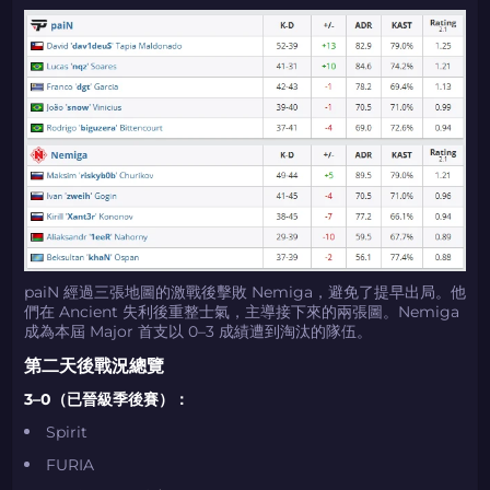
如何使用促销代码
如何使用促销代码
由KARRIGAN倾情推荐
团队 THE MONGOLZ
CS2CODES.CN社区与电子竞技
带上你的促销代码
只需抓取区域并将促销代码复制到剪贴板
2024LONG
如何使用促销代码
paiN 經過三張地圖的激戰後擊敗 Nemiga，避免了提早出局。他
們在 Ancient 失利後重整士氣，主導接下來的兩張圖。Nemiga
复制到剪贴板
成為本屆 Major 首支以 0–3 成績遭到淘汰的隊伍。
第二天後戰況總覽
带上你的促销代码
带上你的促销代码
3–0（已晉級季後賽）：
Spirit
FURIA