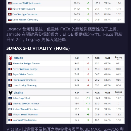
Legacy 曾短暫抵抗，但最終 FaZe 的經驗與穩定性佔了上風。
s1mple 在關鍵局發揮影響力，EliGE 提供穩定火力。FaZe 戰績
升至 2–1，Legacy 則掉入危險區。
3DMAX 2–13 VITALITY（NUKE）
Vitality 以迅雷不及掩耳之勢橫掃法國同胞 3DMAX。ZywOo 與