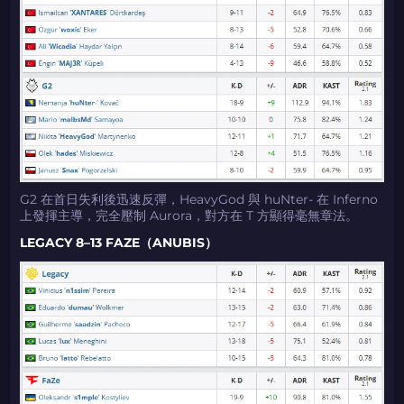
G2 在首日失利後迅速反彈，HeavyGod 與 huNter- 在 Inferno
上發揮主導，完全壓制 Aurora，對方在 T 方顯得毫無章法。
LEGACY 8–13 FAZE（ANUBIS）