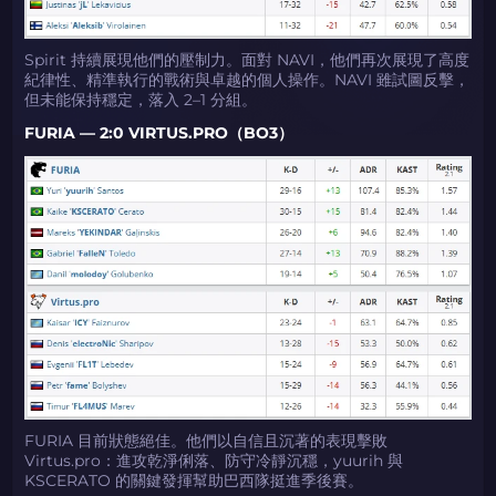
Spirit 持續展現他們的壓制力。面對 NAVI，他們再次展現了高度
紀律性、精準執行的戰術與卓越的個人操作。NAVI 雖試圖反擊，
但未能保持穩定，落入 2–1 分組。
FURIA — 2:0 VIRTUS.PRO（BO3）
FURIA 目前狀態絕佳。他們以自信且沉著的表現擊敗
Virtus.pro：進攻乾淨俐落、防守冷靜沉穩，yuurih 與
KSCERATO 的關鍵發揮幫助巴西隊挺進季後賽。