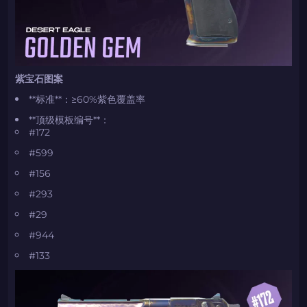
紫宝石图案
**标准**：≥60%紫色覆盖率
**顶级模板编号**：
#172
#599
#156
#293
#29
如何使用促销代码
如何使用促销代码
#944
由KARRIGAN倾情推荐
团队 THE MONGOLZ
CS2CODES.CN社区与电子竞技
#133
带上你的促销代码
只需抓取区域并将促销代码复制到剪贴板