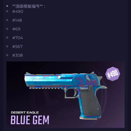
**顶级模板编号**：
#490
#148
#69
#704
#567
#308