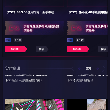
《CS2》SSG 08使用指南：新手教程
《CS2》格洛克-18手枪使用指
5%
5%
所有专题皮肤都可用的折扣
所有专题皮肤都可
优惠卷
优惠卷
专题
8 月 03
专题
7 月 27
阅读
阅读
领取优惠
领取优惠
实时资讯
微博
WEIBO
05.08.2026
WEIBO
04.08.2026
CS2玩家社区俱乐部
CS2玩家社区俱乐部
【CS2饰品】一艘真正的星际飞船！
【CS2】疯狂的骷髅贴纸