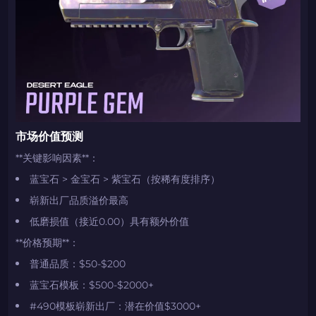
2024LONG
如何使用促销代码
复制到剪贴板
带上你的促销代码
带上你的促销代码
市场价值预测
**关键影响因素**：
蓝宝石 > 金宝石 > 紫宝石（按稀有度排序）
崭新出厂品质溢价最高
低磨损值（接近0.00）具有额外价值
**价格预期**：
普通品质：$50-$200
蓝宝石模板：$500-$2000+
#490模板崭新出厂：潜在价值$3000+