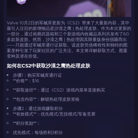
Valve 10月2日的军械库更新为《CS2》带来了大量新内容，其中
最引人注目的新增物品是沙漠之鹰 | 热处理皮肤。作为本次更新的
一部分，通过画廊武器箱和三个新游戏内收藏品系列共发布了60
多款新皮肤。然而，沙漠之鹰 | 热处理因其限量版身份脱颖而出
——只能通过军械库通行证获取。该皮肤凭借稀有性和独特的图
案变种引发了玩家社区的广泛关注。本文将详解获取方式、图案
变种及潜在价值。
如何在CS2中获取沙漠之鹰热处理皮肤
步骤1：购买军械库通行证
**价格**：$16
**获取途径**：通过《CS2》游戏内菜单直接购买
**包含内容**：解锁热处理皮肤资格
步骤2：通过游戏赚取积分
**有效模式**：优先模式/竞技模式/军备竞赛
**积分奖励**：
优先模式：每场胜利3积分