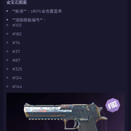
金宝石图案
**标准**：≥80%金色覆盖率
**顶级模板编号**：
#103
#182
#74
#37
#87
#325
#124
#144