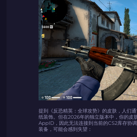
如何使用促销代
如何使用促销代
由KARRIGAN
团队 THE MON
CS2CODES.
带上你的促销代
只需抓取区域并将促销代
提到《反恐精英：全球攻势》的皮肤，人们通
纸装饰。但在2026年的独立版本中，你的皮
AppID，因此无法连接到当前的CS2库存
装备，可能会感到失望：