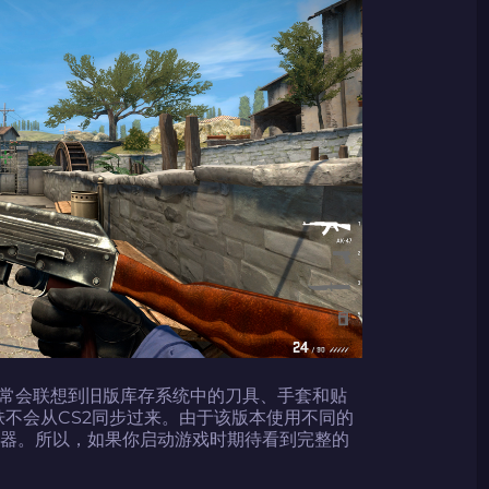
码
码
倾情推荐
GOLZ
CN社区与电子竞技
码
码复制到剪贴板
常会联想到旧版库存系统中的刀具、手套和贴
肤不会从CS2同步过来。由于该版本使用不同的
协调器。所以，如果你启动游戏时期待看到完整的