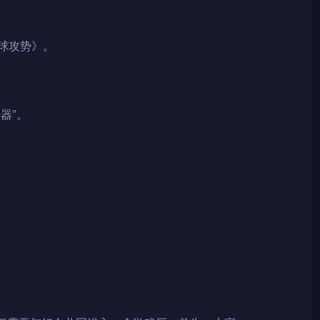
球攻势》。
器”。