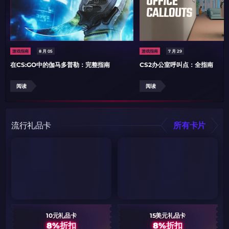
游戏指南
8 月 05
游戏指南
7 月 29
在CS:GO中的伽马多普勒：完整指南
CS2办公室呼叫点：全指南
阅读
阅读
流行礼品卡
所有卡片
10元礼品卡
15美元礼品卡
8%折扣
8%折扣