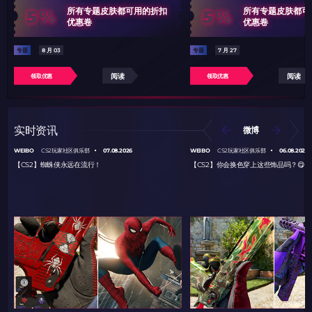
5%
5%
所有专题皮肤都可用的折扣
所有专题皮肤都可
优惠卷
优惠卷
专题
8 月 03
专题
7 月 27
阅读
阅读
领取优惠
领取优惠
实时资讯
微博
WEIBO
07.08.2026
WEIBO
06.08.2026
CS2玩家社区俱乐部
CS2玩家社区俱乐部
【CS2】蜘蛛侠永远在流行！
【CS2】你会换色穿上这些饰品吗？😋