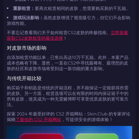
重新租赁：
要再次租赁相同的皮肤，您需要购买新的千瓦箱。
游戏玩法影响：
虽然皮肤增强了视觉吸引力，但它们不会影响
游戏性能。
不要忘记查看我们关于如何租赁CS2皮肤的终极指南。
立即探索
获取CS2皮肤租赁的最佳选择
！
对皮肤市场的影响
自添加租赁功能以来，已售出高达10万千瓦箱。此外，本案产品
成本也略有下降。显然，一直在CS2中寻找最稀有、最理想的皮
肤的社区和皮肤市场将受到这一新功能的重大影响。
与传统开箱比较
购买箱子和钥匙是传统的开箱流程，并不能保证一定能获得所需
如何使用促销代码
如何使用促销代码
的皮肤。另一方面，租赁选项可以在有限的时间内保证箱子中的
由KARRIGAN倾情推荐
团队 THE MONGOLZ
CS2CODES.CN社区与电子竞技
所有皮肤，使其成为一种无需赌博即可享受优质皮肤的更可靠方
法。
带上你的促销代码
探索 2024 年最受好评的 CS2 开箱网站：Skin.Club 的专家评论
只需抓取区域并将促销代码复制到剪贴板
揭晓
了最佳的 CS2 开箱网站
，可提供安全的游戏体验！
2024LONG