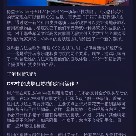
得益于Valve于5月24日推出的一项革命性功能，《反恐精英2》
的玩家现在可以租用 CS2 皮肤，而无需打开箱子并获得随机皮
肤。通过这一新的租用皮肤选项，玩家现在可以更经济地获取和
使用高级物品，彻底改变了他们享受游戏中种类繁多的皮肤的方
式。对于那些希望尝试高级皮肤而无需支付天文数字的全额购买
费用的玩家来说，Valve 的皮肤租赁功能创造了一个新的选择。
这种新方法被称为“租赁 CS2 皮肤”功能，提供灵活性和经济性
——这是维持玩家乐趣和参与度的两个要素。现在，游戏玩家有
了一种创造性的方法来改善他们的游戏体验，CS2千瓦箱是第一
个提供可租赁皮肤的产品。
了解租赁功能
CS2中的皮肤租赁功能如何运作？
用户现在可以从Valve暂时租用它们，而不必支付全价购买昂贵的
皮肤。在CS2中租用皮肤之前，玩家应该了解一些事情。首先，
租用皮肤还是需要开箱的。主要优点是您只需花费一把钥匙即可
拥有所有箱子内的物品。这样，您将能够一次获得所有内容，而
不必打开许多箱子才能获得理想的皮肤。不过，刀具和其他特定
物品是不允许的。如果附带一个盒子，您也不会收到手套。目
前，您只能租用枪皮。
租用的皮肤只能使用一周。使用 7 天后，所有产品以及您打开出