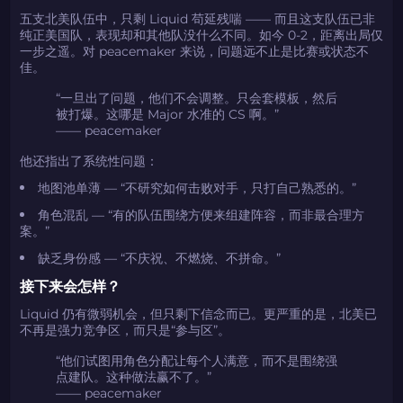
五支北美队伍中，只剩 Liquid 苟延残喘 —— 而且这支队伍已非
纯正美国队，表现却和其他队没什么不同。如今 0-2，距离出局仅
一步之遥。对 peacemaker 来说，问题远不止是比赛或状态不
佳。
“一旦出了问题，他们不会调整。只会套模板，然后
被打爆。这哪是 Major 水准的 CS 啊。”
—— peacemaker
他还指出了系统性问题：
地图池单薄 — “不研究如何击败对手，只打自己熟悉的。”
角色混乱 — “有的队伍围绕方便来组建阵容，而非最合理方
案。”
缺乏身份感 — “不庆祝、不燃烧、不拼命。”
接下来会怎样？
Liquid 仍有微弱机会，但只剩下信念而已。更严重的是，北美已
不再是强力竞争区，而只是“参与区”。
“他们试图用角色分配让每个人满意，而不是围绕强
点建队。这种做法赢不了。”
—— peacemaker