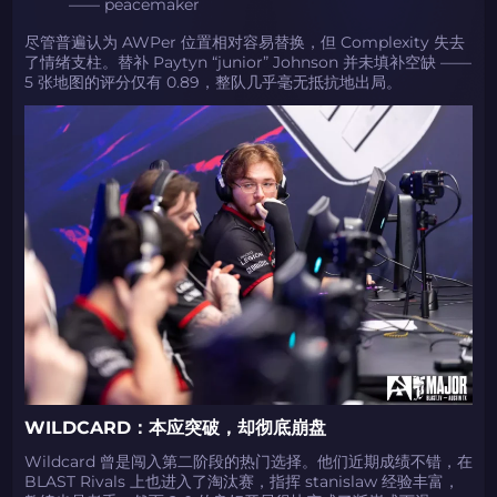
—— peacemaker
尽管普遍认为 AWPer 位置相对容易替换，但 Complexity 失去
了情绪支柱。替补 Paytyn “junior” Johnson 并未填补空缺 ——
5 张地图的评分仅有 0.89，整队几乎毫无抵抗地出局。
WILDCARD：本应突破，却彻底崩盘
Wildcard 曾是闯入第二阶段的热门选择。他们近期成绩不错，在
BLAST Rivals 上也进入了淘汰赛，指挥 stanislaw 经验丰富，