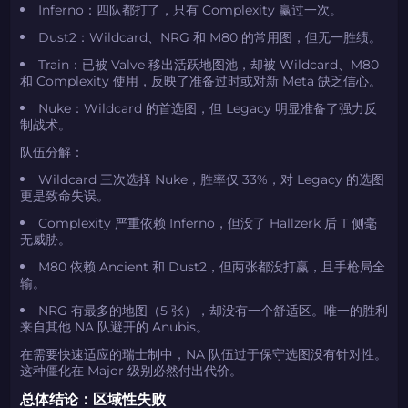
Inferno：四队都打了，只有 Complexity 赢过一次。
Dust2：Wildcard、NRG 和 M80 的常用图，但无一胜绩。
Train：已被 Valve 移出活跃地图池，却被 Wildcard、M80
和 Complexity 使用，反映了准备过时或对新 Meta 缺乏信心。
如何使用促销代码
如何使用促销代码
Nuke：Wildcard 的首选图，但 Legacy 明显准备了强力反
由KARRIGAN倾情推荐
团队 THE MONGOLZ
CS2CODES.CN社区与电子竞技
制战术。
带上你的促销代码
队伍分解：
只需抓取区域并将促销代码复制到剪贴板
Wildcard 三次选择 Nuke，胜率仅 33%，对 Legacy 的选图
更是致命失误。
2024LONG
Complexity 严重依赖 Inferno，但没了 Hallzerk 后 T 侧毫
无威胁。
M80 依赖 Ancient 和 Dust2，但两张都没打赢，且手枪局全
输。
如何使用促销代码
NRG 有最多的地图（5 张），却没有一个舒适区。唯一的胜利
复制到剪贴板
来自其他 NA 队避开的 Anubis。
在需要快速适应的瑞士制中，NA 队伍过于保守选图没有针对性。
带上你的促销代码
带上你的促销代码
这种僵化在 Major 级别必然付出代价。
总体结论：区域性失败