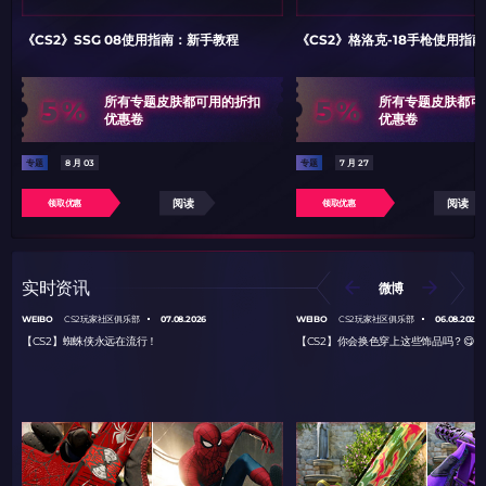
《CS2》SSG 08使用指南：新手教程
《CS2》格洛克-18手枪使用指
5%
5%
所有专题皮肤都可用的折扣
所有专题皮肤都可
优惠卷
优惠卷
专题
8 月 03
专题
7 月 27
阅读
阅读
领取优惠
领取优惠
实时资讯
微博
WEIBO
07.08.2026
WEIBO
06.08.2026
CS2玩家社区俱乐部
CS2玩家社区俱乐部
【CS2】蜘蛛侠永远在流行！
【CS2】你会换色穿上这些饰品吗？😋