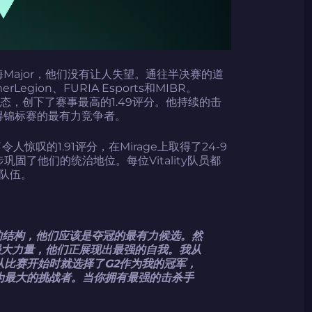
入上海Major，他们没有让人失望。通往半决赛的道
ion、FURIA Esports和MIBR。
惊人的状态，创下了赛事最高的1.49评分。他持续的击
赢得锦标赛的最有力竞争者。
令人惊叹的1.91评分，在Mirage上取得了24-9
步巩固了他们的统治地位。每位Vitality队员都
队伍。
极强的结构，他们应该是夺冠的最有力候选。然
洲的强大力量，他们正展现出最强的自我。我从
从比赛开始时就选择了G2作为我的冠军，
为最大的挑战者。当你拥有最强的击杀手