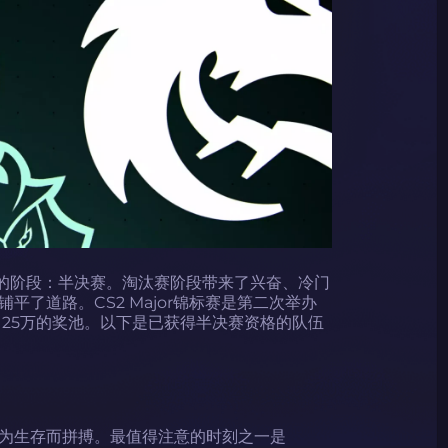
待的阶段：半决赛。淘汰赛阶段带来了兴奋、冷门
了道路。CS2 Major锦标赛是第二次举办
125万的奖池。以下是已获得半决赛资格的队伍
为生存而拼搏。最值得注意的时刻之一是