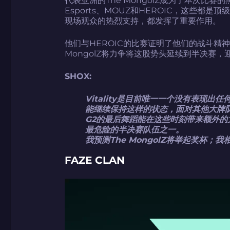
Esports、MOUZ和HEROIC，这些都
现场观众的热烈支持，都发挥了重要作用。
他们与HEROIC的比赛证明了他们的战斗精
MongolZ将力争将这股势头延续到半决赛
如何使用促销代码
SHOX:
Vitality是目前唯一一个没有表现
能继续保持这样的状态，面对其他大牌
G2的最后舞蹈能在这些时刻带来额外
最危险的半决赛队伍之一。
带上你的促销代码
带上你的促销代码
我预测The MongolZ将举起奖杯；
FAZE CLAN