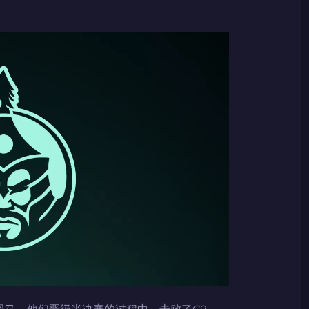
码
码
倾情推荐
GOLZ
CN社区与电子竞技
码
码复制到剪贴板
赛的黑马。他们晋级半决赛的过程中，击败了G2