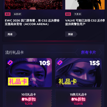
如何使用促销代码
新闻
8 月 07
新闻
7 月 31
复制到剪贴板
EWC 2026 因门票售罄，将 CS2 总决赛移
VALVE 可能已加强 CS2 反作
至雅高体育馆（ACCOR ARENA）
提供商警告用户
带上你的促销代码
带上你的促销代码
阅读
阅读
流行礼品卡
所有卡片
10元礼品卡
15美元礼品卡
8%折扣
8%折扣
9,20$
13,80$