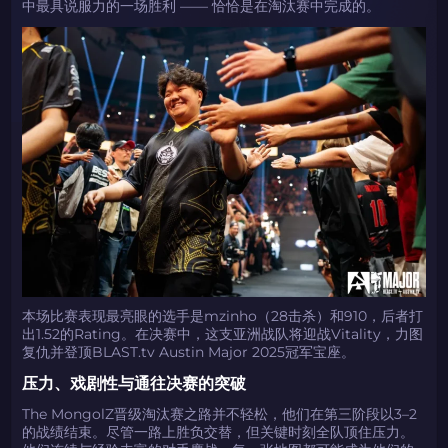
中最具说服力的一场胜利 —— 恰恰是在淘汰赛中完成的。
本场比赛表现最亮眼的选手是mzinho（28击杀）和910，后者打
出1.52的Rating。在决赛中，这支亚洲战队将迎战Vitality，力图
复仇并登顶BLAST.tv Austin Major 2025冠军宝座。
压力、戏剧性与通往决赛的突破
The MongolZ晋级淘汰赛之路并不轻松，他们在第三阶段以3–2
的战绩结束。尽管一路上胜负交替，但关键时刻全队顶住压力。