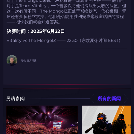
对于The MongolZ来说，决赛将是一场真正的考验 —— 他们的
对手是Team Vitality，一个曾多次将他们淘汰出大赛的队伍。但
这一次有所不同：The MongolZ正处于巅峰状态，信心爆棚，背
后还有众多粉丝支持。他们是否能用胜利完成这段童话般的旅程
—— 很快我们就会知道答案。
决赛时间：2025年6月22日
Vitality vs The MongolZ —— 22:30（东欧夏令时间 EEST）
迪伦· 克罗斯比
如何使用促销代码
如何使用促销代码
由KARRIGAN倾情推荐
团队 THE MONGOLZ
CS2CODES.CN社区与电子竞技
另请参阅
所有的新闻
带上你的促销代码
只需抓取区域并将促销代码复制到剪贴板
2024LONG