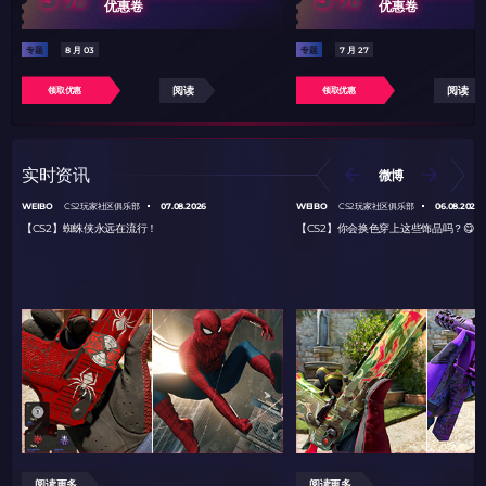
优惠卷
优惠卷
专题
8 月 03
专题
7 月 27
阅读
阅读
领取优惠
领取优惠
实时资讯
微博
WEIBO
07.08.2026
WEIBO
06.08.2026
CS2玩家社区俱乐部
CS2玩家社区俱乐部
【CS2】蜘蛛侠永远在流行！
【CS2】你会换色穿上这些饰品吗？😋
阅读更多
阅读更多