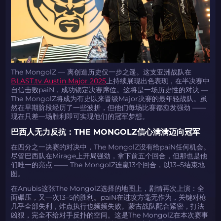
The MongolZ — 离创造历史仅一步之遥。这支亚洲战队在
BLAST.tv Austin Major 2025
上持续展现出色表现，在半决赛中
自信击败paiN，成功锁定决赛席位。这将是一场历史性的对决 —
The MongolZ将成为有史以来晋级Major决赛的最年轻战队。虽
然在早期阶段经历了一些波折，但他们每场比赛都愈发强劲 ——
现在只差一场胜利即可实现他们的冠军梦想。
巴西人无力反抗：THE MONGOLZ信心满满迈向冠军
在四分之一决赛的对决中，The MongolZ没有给paiN任何机会。
尽管巴西队在Mirage上开局强劲，拿下前五个回合，但那也是他
们唯一的亮点 —— The MongolZ连赢13个回合，以13–5结束地
图。
在Anubis这张The MongolZ选择的地图上，剧情再次上演：全
面碾压，又一次13–5的胜利。paiN在进攻方毫无作为，关键对枪
几乎全部失利，炸点执行也频频失败。蒙古战队配合紧密，打法
凶狠，完全不给对手反扑的空间。这是The MongolZ在本次赛事