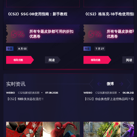
《CS2》SSG 08使用指南：新手教程
《CS2》格洛克-18手枪使用指
5%
5%
所有专题皮肤都可用的折扣
所有专题皮肤都可
优惠卷
优惠卷
专题
8 月 03
专题
7 月 27
阅读
阅读
领取优惠
领取优惠
实时资讯
微博
WEIBO
07.08.2026
WEIBO
06.08.2026
CS2玩家社区俱乐部
CS2玩家社区俱乐部
【CS2】蜘蛛侠永远在流行！
【CS2】你会换色穿上这些饰品吗？😋