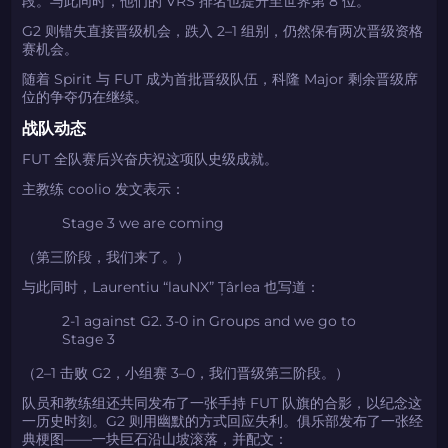
段。与此同时，他们的 VRS 排名也提升至世界第 8 位。
2024LONG
G2 则错失直接晋级机会，跌入 2–1 组别，仍然保有两次晋级资格
赛机会。
随着 Spirit 与 FUT 成为首批晋级队伍，科隆 Major 剩余晋级席
如何使用促销代码
位的争夺仍在继续。
战队动态
复制到剪贴板
FUT 全队赛后兴奋庆祝这项队史级成就。
带上你的促销代码
带上你的促销代码
主教练 coolio 发文表示：
Stage 3 we are coming
（第三阶段，我们来了。）
与此同时，Laurentiu “lauNX” Țârlea 也写道：
2-1 against G2. 3-0 in Groups and we go to
Stage 3
（2–1 击败 G2，小组赛 3–0，我们晋级第三阶段。）
队员和教练组还共同发布了一张手持 FUT 队旗的合影，以纪念这
一历史时刻。G2 则用幽默的方式回应失利。俱乐部发布了一张经
典梗图——一块巨石沿山坡滚落，并配文：