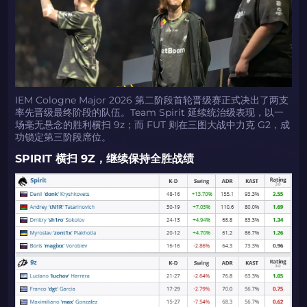
IEM Cologne Major 2026 第二阶段首轮晋级赛正式决出了两支
率先晋级最终阶段的队伍。Team Spirit 延续统治级表现，以一
场毫无悬念的胜利横扫 9z；而 FUT 则在三图大战中力克 G2，成
功锁定第三阶段席位。
SPIRIT 横扫 9Z，继续保持全胜战绩