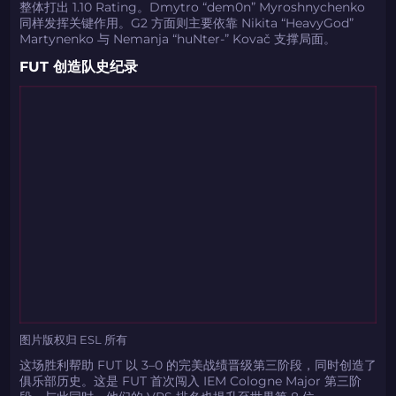
整体打出 1.10 Rating。Dmytro “dem0n” Myroshnychenko
同样发挥关键作用。G2 方面则主要依靠 Nikita “HeavyGod”
Martynenko 与 Nemanja “huNter-” Kovač 支撑局面。
FUT 创造队史纪录
如何使用促销代码
如何使用促销代码
由KARRIGAN倾情推荐
团队 THE MONGOLZ
CS2CODES.CN社区与电子竞技
带上你的促销代码
图片版权归 ESL 所有
这场胜利帮助 FUT 以 3–0 的完美战绩晋级第三阶段，同时创造了
只需抓取区域并将促销代码复制到剪贴板
俱乐部历史。这是 FUT 首次闯入 IEM Cologne Major 第三阶