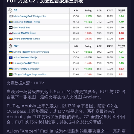
FUT 力克 G2，历史性晋级第三阶段
比赛数据来源：HLTV
当晚另一场晋级赛则远比 Spirit 的比赛更加胶着。FUT 与 G2 各
自赢下一张地图，最终比赛被拖入决胜图 Ancient。
FUT 在 Anubis 上率先发力，以 13:11 拿下首图。随后 G2 在
Overpass 上强势回应，以 13:7 扳平比分。系列赛最终来到
Ancient，而 FUT 打出了压倒性的表现。G2 全图仅拿到 4 个回
合，FUT 以 13:4 终结比赛，并以 2–1 的总比分晋级。
Aulon “Krabeni” Fazlija 成为本场胜利的重要功臣之一，系列赛