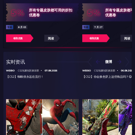
5%
5%
所有专题皮肤都可用的折扣
所有专题皮肤都可
优惠卷
优惠卷
专题
8 月 03
专题
7 月 27
阅读
阅读
领取优惠
领取优惠
实时资讯
微博
WEIBO
07.08.2026
WEIBO
06.08.2026
CS2玩家社区俱乐部
CS2玩家社区俱乐部
【CS2】蜘蛛侠永远在流行！
【CS2】你会换色穿上这些饰品吗？😋