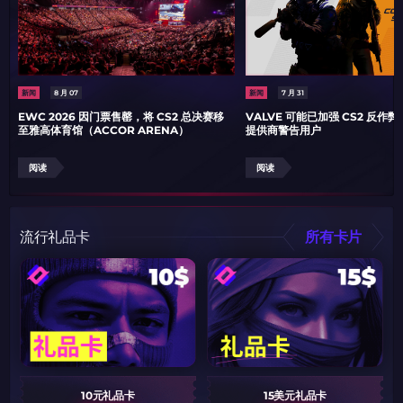
如何使用促销代码
复制到剪贴板
新闻
8 月 07
新闻
7 月 31
EWC 2026 因门票售罄，将 CS2 总决赛移
VALVE 可能已加强 CS2 反作
至雅高体育馆（ACCOR ARENA）
提供商警告用户
带上你的促销代码
带上你的促销代码
阅读
阅读
流行礼品卡
所有卡片
10元礼品卡
15美元礼品卡