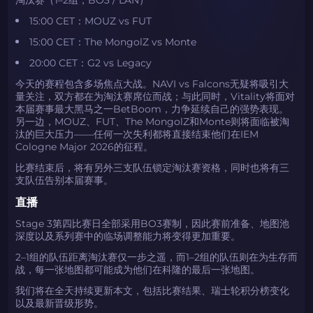
15:00 CET：MOUZ vs FUT
15:00 CET：The MongolZ vs Monte
20:00 CET：G2 vs Legacy
今天的赛程包含多场焦点大战。NAVI vs Falcons无疑将吸引大
量关注，双方都在为淘汰赛席位而战；与此同时，Vitality将面对
本届赛事最大黑马之一BetBoom，力争延续自己的强势表现。
另一边，MOUZ、FUT、The MongolZ和Monte则将面临被淘
汰的巨大压力——任何一次失利都将直接结束他们在IEM
Cologne Major 2026的征程。
比赛结束后，将有另外三支队伍锁定淘汰赛资格，同时也将有三
支队伍告别本届赛事。
直播
Stage 3第四比赛日全部采用BO3赛制，因此赛前准备、地图池
深度以及系列赛中的临场调整能力将变得更加重要。
2–1组的队伍距离淘汰赛仅一步之遥，而1–2组的队伍则在为生存而
战，每一张地图都可能成为他们在科隆的最后一张地图。
我们将在全天持续更新本文，包括比赛结果、瑞士轮积分榜变化
以及最新晋级形势。