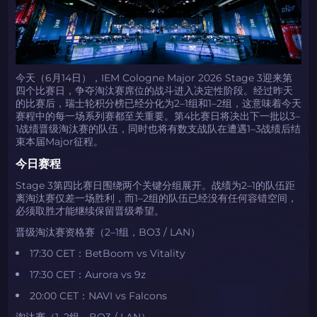
今天（6月14日），IEM Cologne Major 2026 Stage 3迎来第
四个比赛日，争夺淘汰赛席位的战斗进入决定性阶段。经过昨天
的比赛后，瑞士轮积分榜已经分化为2–1组和1–2组，这意味着今天
赛程中的每一场系列赛都至关重要。第4比赛日将决出下一批以3–
1战绩晋级淘汰赛的队伍，同时也将有数支战队在遭遇1–3战绩后结
束本届Major征程。
今日赛程
Stage 3第四比赛日围绕两个关键分组展开。战绩为2–1的队伍距
离淘汰赛仅差一场胜利，而1–2组的队伍已经没有任何容错空间，
必须取胜才能继续保留晋级希望。
晋级淘汰赛资格赛（2–1组，BO3 / LAN）
17:30 CET：BetBoom vs Vitality
17:30 CET：Aurora vs 9z
20:00 CET：NAVI vs Falcons
淘汰赛（1–2组，BO3 / LAN）