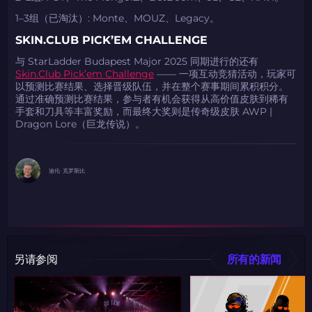
1–3组（已淘汰）: Monte、MOUZ、Legacy。
SKIN.CLUB PICK’EM CHALLENGE
与 StarLadder Budapest Major 2025 同期进行的还有
Skin.Club Pick’em Challenge
—— 一项互动竞猜活动，玩家可
以预测比赛结果、选择晋级队伍，并在整个赛事期间累积积分。
通过准确预测比赛结果，参与者有机会获得从高价值皮肤到稀有
手套和刀具等丰富奖励，而最终大奖则是传奇级皮肤 AWP |
Dragon Lore（巨龙传说）。
迪伦· 克罗斯比
如何使用促销代码
如何使用促销代码
由KARRIGAN倾情推荐
团队 THE MONGOLZ
CS2CODES.CN社区与电子竞技
带上你的促销代码
另请参阅
所有的新闻
只需抓取区域并将促销代码复制到剪贴板
2024LONG