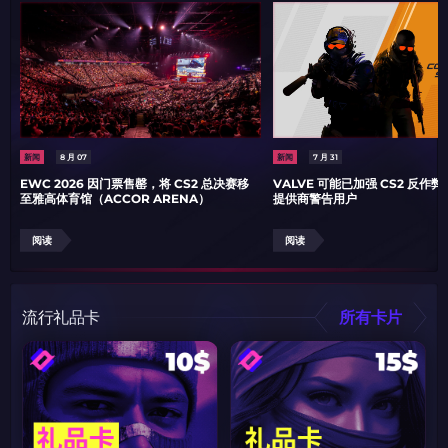
新闻
8 月 07
新闻
7 月 31
EWC 2026 因门票售罄，将 CS2 总决赛移
VALVE 可能已加强 CS2 反作
至雅高体育馆（ACCOR ARENA）
提供商警告用户
阅读
阅读
流行礼品卡
所有卡片