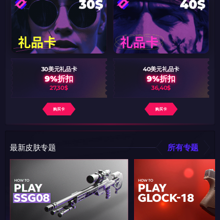
30美元礼品卡
40美元礼品卡
9%折扣
9%折扣
27,30$
36,40$
购买卡
购买卡
最新皮肤专题
所有专题