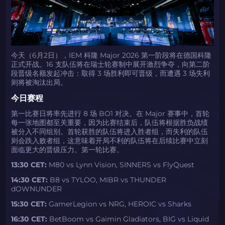
今天（6月2日），IEM 科隆 Major 2026 第一阶段将在德国科隆
正式开战。16 支队伍将在瑞士轮赛制中展开激烈争夺，向第二阶
段晋级名额发起冲击：取得 3 场胜利即可晋级，而遭遇 3 场失利
则将被淘汰出局。
今日赛程
第一比赛日将率先进行 8 场 BO1 对决。在 Major 赛事中，首轮
每一张地图都至关重要，因为比赛结束后，队伍将根据胜负战绩
被分入不同组别。首轮获胜的队伍将进入胜者组，而失利的队伍
则会跌入败者组，这意味着开局不利的队伍将在后续比赛中立刻
面临更大的晋级压力。第一轮比赛。
13:30 CET:
M80 vs Lynn Vision, SINNERS vs FlyQuest
14:30 CET:
B8 vs TYLOO, MIBR vs THUNDER
dOWNUNDER
15:30 CET:
GamerLegion vs NRG, HEROIC vs Sharks
16:30 CET:
BetBoom vs Gaimin Gladiators, BIG vs Liquid