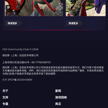
阅读更多
阅读更多
СS2 Community Club © 2026
德实斯（上海）信息技术有限公司
上海市闵行区庙泾路66号
+86 17782968735
德实斯（上海）信息技术有限公司公司的使命是简化娱乐服务的使用方式。我们为客户提供便捷
又有趣的娱乐服务体验。同时，我们也提供高质量的市场营销与品牌推广服务。丰富的商业模式
为我们的客户探索并享受娱乐世界开辟了新的视野。
ICP: 沪ICP备2023040839
关于
新闻
支持
游戏指南
专题
商店