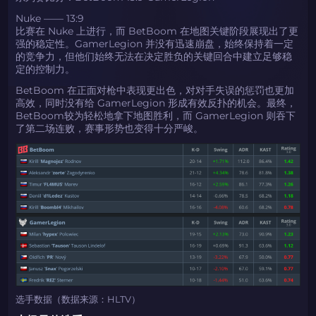
Nuke —— 13:9
比赛在 Nuke 上进行，而 BetBoom 在地图关键阶段展现出了更
强的稳定性。GamerLegion 并没有迅速崩盘，始终保持着一定
的竞争力，但他们始终无法在决定胜负的关键回合中建立足够稳
定的控制力。
BetBoom 在正面对枪中表现更出色，对对手失误的惩罚也更加
高效，同时没有给 GamerLegion 形成有效反扑的机会。最终，
BetBoom较为轻松地拿下地图胜利，而 GamerLegion 则吞下
了第二场连败，赛事形势也变得十分严峻。
选手数据（数据来源：HLTV）