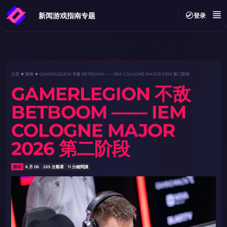
新闻
游戏指南
专题
登录
主页
新闻
GAMERLEGION 不敌 BETBOOM —— IEM COLOGNE MAJOR 2026 第二阶段
GAMERLEGION 不敌
BETBOOM —— IEM
COLOGNE MAJOR
2026 第二阶段
新闻
6 月 06
265 次觀看
11 分鐘閱讀