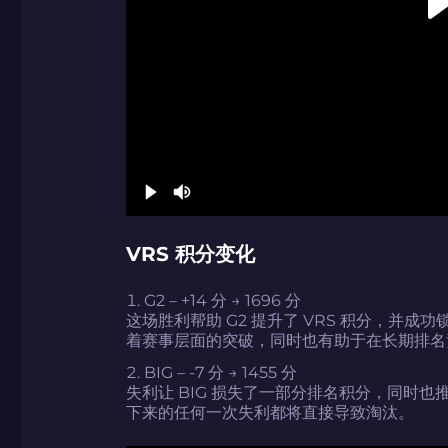
如何使用促销代码
VRS 积分变化
带上你的促销代码
带上你的促销代码
G2 – +14 分 → 1696 分
这场胜利帮助 G2 提升了 VRS 积分，并
着赛事层面的突破，同时也有助于在长期排名
BIG – -7 分 → 1455 分
失利让 BIG 损失了一部分排名积分，同时也推
下来的任何一次失利都将直接导致淘汰。