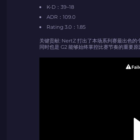
K-D：39–18
ADR：109.0
Rating 3.0：1.85
关键贡献: NertZ 打出了本场系列赛最出
同时也是 G2 能够始终掌控比赛节奏的重要
如何使用促销代
如何使用促销代
由KARRIGAN
团队 THE MON
CS2CODES.
带上你的促销代
只需抓取区域并将促销代