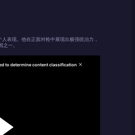
色的个人表现。他在正面对枪中展现出极强统治力，
原因之一。
码
码
倾情推荐
GOLZ
CN社区与电子竞技
码
码复制到剪贴板