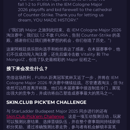
fall 1-2 to FURIA in the IEM Cologne Major
2026 playoffs and bid farewell to the cathedral
of Counter-Strike. Thank you for letting us
dream, YOU MADE HISTORY.”
（“我们的 Major 之旅到此结束。在 IEM Cologne Major 2026
淘汰赛中，我们以 1:2 不敌 FURIA，告别 Counter-Strike 的圣
殿。感谢你们让我们拥有梦想的机会，你们创造了历史。”）
这家阿根廷俱乐部向选手和粉丝表达了感谢。在本届赛事中，他
们不仅成功闯入淘汰赛，还先后爆冷击败 Vitality 和 The
MongolZ，创造了队史最精彩的 Major 征程之一。
如何使用促销代码
如何使用促销代码
接下来会发生什么？
由KARRIGAN倾情推荐
团队 THE MONGOLZ
CS2CODES.CN社区与电子竞技
凭借这场胜利，FURIA 距离冠军奖杯又近了一步，并将在 IEM
带上你的促销代码
Cologne Major 2026 半决赛中继续征战。尽管遭遇淘汰，但 9z
依然可以昂首离开科隆。他们在本届赛事中接连制造冷门，展现
只需抓取区域并将促销代码复制到剪贴板
出强大的竞争力，并成功将自己塑造成赛事最大的黑马之一。
SKIN.CLUB PICK’EM CHALLENGE
2024LONG
与 StarLadder Budapest Major 2025 同步进行的还有
Skin.Club Pick’em Challenge
。这是一项互动预测活动，玩家
可以预测比赛结果、选择晋级队伍，并在整个赛事期间持续获得
如何使用促销代码
积分奖励。通过准确预测比赛走势，参与者有机会解锁丰富奖