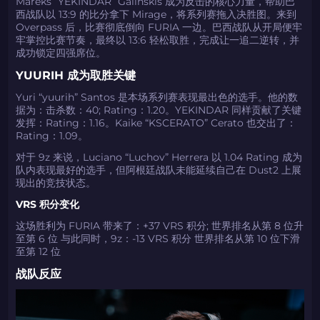
Mareks “YEKINDAR” Galinskis 成为反击的核心力量，帮助巴
西战队以 13:9 的比分拿下 Mirage，将系列赛拖入决胜图。来到
Overpass 后，比赛彻底倒向 FURIA 一边。巴西战队从开局便牢
牢掌控比赛节奏，最终以 13:6 轻松取胜，完成让一追二逆转，并
成功锁定四强席位。
YUURIH 成为取胜关键
Yuri “yuurih” Santos 是本场系列赛表现最出色的选手。他的数
据为：击杀数：40; Rating：1.20。YEKINDAR 同样贡献了关键
发挥：Rating：1.16。Kaike “KSCERATO” Cerato 也交出了：
Rating：1.09。
对于 9z 来说，Luciano “Luchov” Herrera 以 1.04 Rating 成为
队内表现最好的选手，但阿根廷战队未能延续自己在 Dust2 上展
现出的竞技状态。
VRS 积分变化
这场胜利为 FURIA 带来了：+37 VRS 积分; 世界排名从第 8 位升
至第 6 位 与此同时，9z：-13 VRS 积分 世界排名从第 10 位下滑
至第 12 位
战队反应