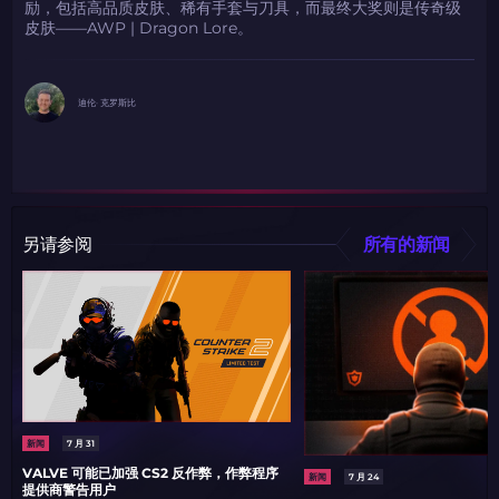
励，包括高品质皮肤、稀有手套与刀具，而最终大奖则是传奇级
复制到剪贴板
皮肤——AWP | Dragon Lore。
带上你的促销代码
带上你的促销代码
迪伦· 克罗斯比
另请参阅
所有的新闻
新闻
7 月 31
VALVE 可能已加强 CS2 反作弊，作弊程序
新闻
7 月 24
提供商警告用户