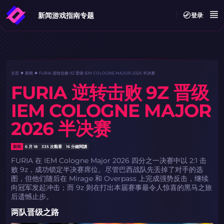
新闻
游戏指南
专题
登录
主页
新闻
FURIA 逆转击败 9Z 晋级 IEM COLOGNE MAJOR 2026 半决赛
FURIA 逆转击败 9Z 晋级
IEM COLOGNE MAJOR
2026 半决赛
新闻
6 月 18
335 次觀看
16 分鐘閱讀
FURIA 在 IEM Cologne Major 2026 四分之一决赛中以 2:1 击
败 9z，成功锁定半决赛席位。尽管巴西战队先丢掉了对手的选
图，但他们随后在 Mirage 和 Overpass 上完成强势反击，继续
向冠军发起冲击；而 9z 则在打出本届赛事最令人惊喜的黑马之旅
后遗憾止步。
两队晋级之路