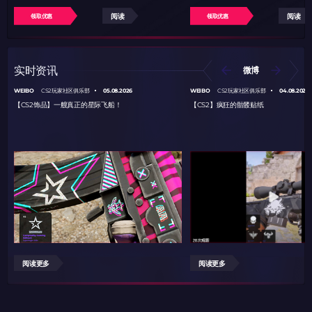
阅读
阅读
领取优惠
领取优惠
实时资讯
微博
WEIBO
05.08.2026
WEIBO
04.08.2026
CS2玩家社区俱乐部
CS2玩家社区俱乐部
【CS2饰品】一艘真正的星际飞船！
【CS2】疯狂的骷髅贴纸
阅读更多
阅读更多