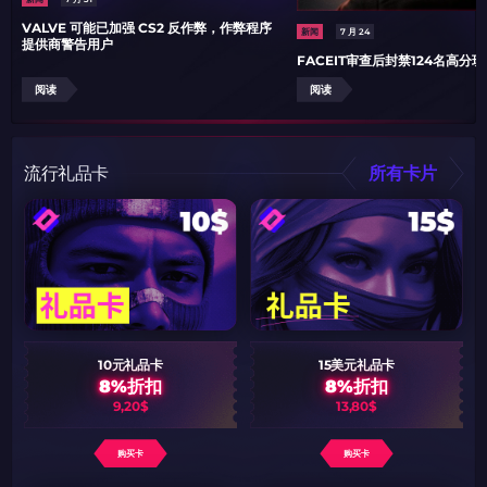
VALVE 可能已加强 CS2 反作弊，作弊程序
新闻
7 月 24
提供商警告用户
FACEIT审查后封禁124名高分
阅读
阅读
流行礼品卡
所有卡片
10元礼品卡
15美元礼品卡
8%折扣
8%折扣
9,20$
13,80$
购买卡
购买卡