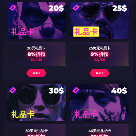
如何使用促销代码
如何使用促销代码
由KARRIGAN倾情推荐
团队 THE MONGOLZ
CS2CODES.CN社区与电子竞技
带上你的促销代码
只需抓取区域并将促销代码复制到剪贴板
2024LONG
20元礼品卡
25美元礼品卡
8%折扣
9%折扣
18,40$
22,75$
如何使用促销代码
购买卡
购买卡
复制到剪贴板
带上你的促销代码
带上你的促销代码
30美元礼品卡
40美元礼品卡