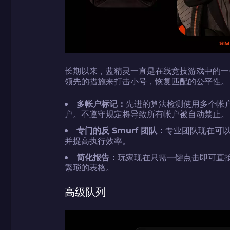
长期以来，蓝精灵一直是在线竞技游戏中的一个挑
领先的措施来打击小号，恢复匹配的公平性。
如何使用促销代
如何使用促销代
由KARRIGAN
团队 THE MON
CS2CODES.
多帐户标记：
先进的算法检测使用多个帐户
户。不遵守规定将导致所有帐户被自动禁止。
专门的反 Smurf 团队：
专业团队现在可以
并提高执行效率。
带上你的促销代
简化报告：
玩家现在只需一键点击即可直
繁琐的表格。
只需抓取区域并将促销代
高级队列