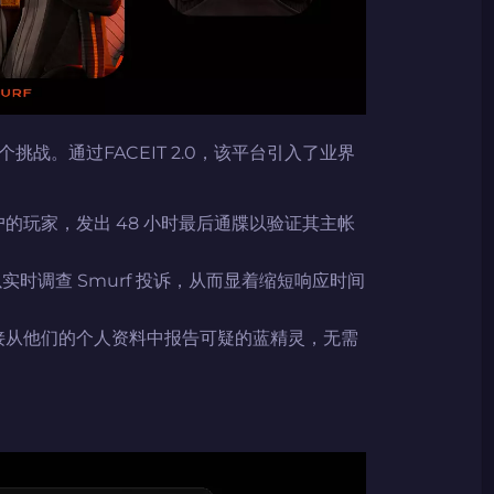
战。通过FACEIT 2.0，该平台引入了业界
码
码
倾情推荐
GOLZ
CN社区与电子竞技
的玩家，发出 48 小时最后通牒以验证其主帐
实时调查 Smurf 投诉，从而显着缩短响应时间
码
接从他们的个人资料中报告可疑的蓝精灵，无需
码复制到剪贴板