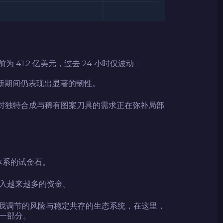
前为 41.2 亿美元，过去 24 小时仅波动 –
大更新期间仍表现出显著的韧性。
码
码
倾情推荐
GOLZ
CN社区与电子竞技
而对独特合成与稀有图案刀具的需求正在弥补局部
码
体系的试金石。
码复制到剪贴板
入越来越多的资金。
个自我调节的风险与稳定共存的生态系统，在这里，
一部分。