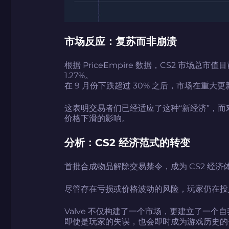
市场反应：复苏而非崩溃
根据 PriceEmpire 数据，CS2 市场总市值目
1.27%。
在 9 月份下跌超过 30% 之后，市场在重
如何使用促销代
如何使用促销代
由KARRIGAN
团队 THE MON
CS2CODES.
这表明交易者们已经适应了这种“新经济”，
价格下滑的影响。
分析：CS2 经济范式的转变
带上你的促销代
首批合成物品解除交易禁令，成为 CS2 经济
只需抓取区域并将促销代
尽管存在亏损或价格波动的风险，玩家仍在投
Valve 不仅构建了一个市场，更建立了一
即使是玩家的失误，也会即时成为游戏历史的