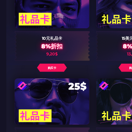
10元礼品卡
15美
8%折扣
8
9,20$
13
购买卡