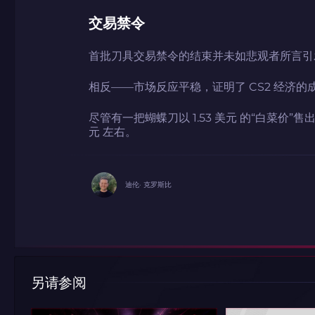
交易禁令
首批刀具交易禁令的结束并未如悲观者所言引
相反——市场反应平稳，证明了 CS2 经济
如何使用促销代码
尽管有一把蝴蝶刀以 1.53 美元 的“白菜价”
元 左右。
带上你的促销代码
带上你的促销代码
迪伦· 克罗斯比
另请参阅