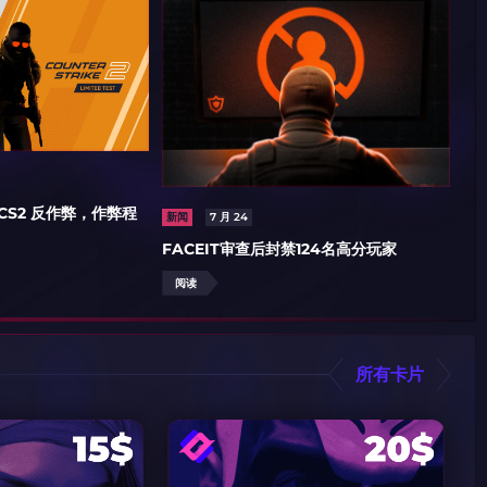
 CS2 反作弊，作弊程
新
新闻
7 月 24
LE
FACEIT审查后封禁124名高分玩家
阅读
阅
所有卡片