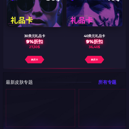
30美元礼品卡
40美元礼品卡
9%折扣
9%折扣
27,30$
36,40$
购买卡
购买卡
最新皮肤专题
所有专题