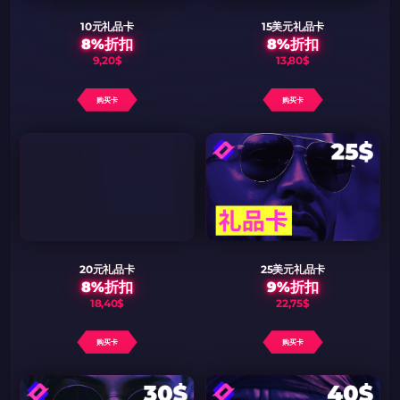
10元礼品卡
15美元礼品卡
8%折扣
8%折扣
9,20$
13,80$
购买卡
购买卡
20元礼品卡
25美元礼品卡
8%折扣
9%折扣
18,40$
22,75$
购买卡
购买卡