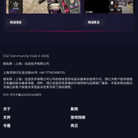
阅读更多
阅读更多
СS2 Community Club © 2026
德实斯（上海）信息技术有限公司
上海市闵行区庙泾路66号
+86 17782968735
德实斯（上海）信息技术有限公司公司的使命是简化娱乐服务的使用方式。我们为客户提供便捷
又有趣的娱乐服务体验。同时，我们也提供高质量的市场营销与品牌推广服务。丰富的商业模式
为我们的客户探索并享受娱乐世界开辟了新的视野。
ICP: 沪ICP备2023040839
关于
新闻
支持
游戏指南
专题
商店