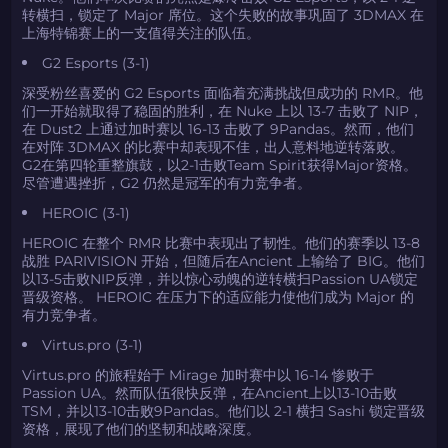
转横扫，锁定了 Major 席位。这个失败的故事巩固了 3DMAX 在
上海特锦赛上的一支值得关注的队伍。
G2 Esports (3-1)
深受粉丝喜爱的 G2 Esports 面临着充满挑战但成功的 RMR。他
们一开始就取得了稳固的胜利，在 Nuke 上以 13-7 击败了 NIP，
在 Dust2 上通过加时赛以 16-13 击败了 9Pandas。然而，他们
在对阵 3DMAX 的比赛中却表现不佳，出人意料地逆转落败。
G2在第四轮重整旗鼓，以2-1击败Team Spirit获得Major资格。
尽管遭遇挫折，G2 仍然是冠军的有力竞争者。
HEROIC (3-1)
HEROIC 在整个 RMR 比赛中表现出了韧性。他们的赛季以 13-8
战胜 PARIVISION 开始，但随后在Ancient 上输给了 BIG。他们
以13-5击败NIP反弹，并以惊心动魄的逆转横扫Passion UA锁定
晋级资格。 HEROIC 在压力下的适应能力使他们成为 Major 的
有力竞争者。
Virtus.pro (3-1)
Virtus.pro 的旅程始于 Mirage 加时赛中以 16-14 惨败于
Passion UA。然而队伍很快反弹，在Ancient上以13-10击败
TSM，并以13-10击败9Pandas。他们以 2-1 横扫 Sashi 锁定晋级
资格，展现了他们的坚韧和战略深度。