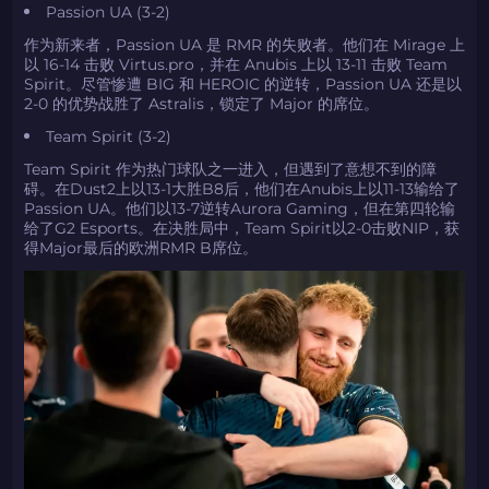
Passion UA (3-2)
作为新来者，Passion UA 是 RMR 的失败者。他们在 Mirage 上
以 16-14 击败 Virtus.pro，并在 Anubis 上以 13-11 击败 Team
Spirit。尽管惨遭 BIG 和 HEROIC 的逆转，Passion UA 还是以
2-​​0 的优势战胜了 Astralis，锁定了 Major 的席位。
Team Spirit (3-2)
Team Spirit 作为热门球队之一进入，但遇到了意想不到的障
碍。在Dust2上以13-1大胜B8后，他们在Anubis上以11-13输给了
Passion UA。他们以13-7逆转Aurora Gaming，但在第四轮输
给了G2 Esports。在决胜局中，Team Spirit以2-0击败NIP，获
得Major最后的欧洲RMR B席位。
如何使用促销代码
如何使用促销代码
由KARRIGAN倾情推荐
团队 THE MONGOLZ
CS2CODES.CN社区与电子竞技
带上你的促销代码
只需抓取区域并将促销代码复制到剪贴板