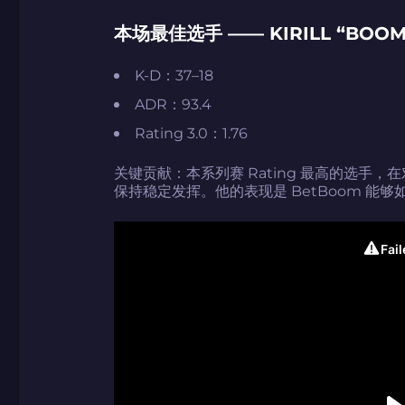
本场最佳选手 —— KIRILL “BOOM
K-D：37–18
ADR：93.4
Rating 3.0：1.76
如何使用促销代
如何使用促销代
关键贡献：本系列赛 Rating 最高的选手
由KARRIGAN
团队 THE MON
CS2CODES.
保持稳定发挥。他的表现是 BetBoom 能
带上你的促销代
只需抓取区域并将促销代