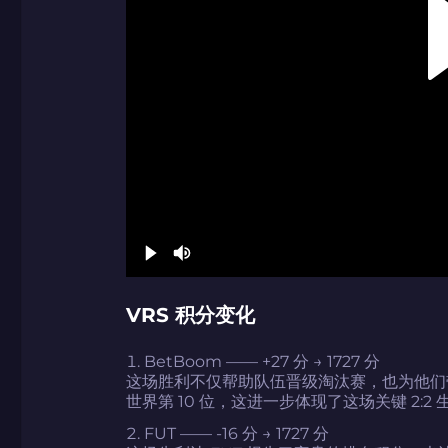
如何使用促销代码
带上你的促销代码
带上你的促销代码
VRS 积分变化
BetBoom —— +27 分 → 1727 分
这场胜利不仅帮助队伍晋级淘汰赛，也为他们带来
世界第 10 位，这进一步体现了这场关键 2:
FUT —— -16 分 → 1727 分