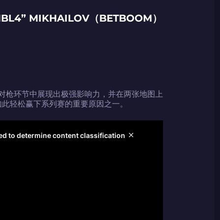
BL4” MIKHAILOV（BETBOOM）
码
码
，在对枪环节中展现出极强影响力，并在两张地图上
倾情推荐
GOLZ
CN社区与电子竞技
够如此轻松赢下系列赛的重要原因之一。
码
码复制到剪贴板