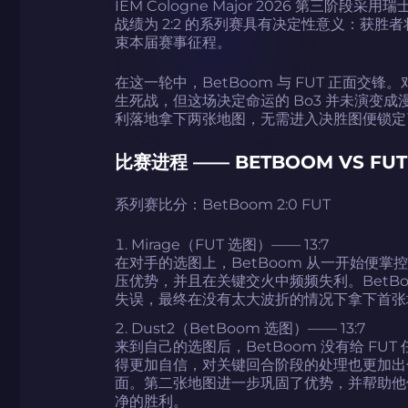
IEM Cologne Major 2026 第三
战绩为 2:2 的系列赛具有决定性意义：获
束本届赛事征程。
在这一轮中，BetBoom 与 FUT 正面
生死战，但这场决定命运的 Bo3 并未演变成漫长
利落地拿下两张地图，无需进入决胜图便锁定
比赛进程 —— BETBOOM VS FUT
系列赛比分：BetBoom 2:0 FUT
Mirage（FUT 选图）—— 13:7
在对手的选图上，BetBoom 从一开始便掌
压优势，并且在关键交火中频频失利。BetB
失误，最终在没有太大波折的情况下拿下首张
Dust2（BetBoom 选图）—— 13:7
来到自己的选图后，BetBoom 没有给 F
得更加自信，对关键回合阶段的处理也更加出
面。第二张地图进一步巩固了优势，并帮助他
净的胜利。