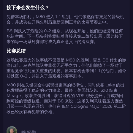
接下来会发生什么？
凭借本场胜利，M80 进入 1–1 组别。他们依然保有充足的晋级机
会，并成功在开局失利后重新回到正常的比赛节奏之中。
B8 则跌入了危险的 0–2 组别。从现在开始，他们已经没有任何
犯错空间。下一场失利将意味着直接从第二阶段出局，因此接下
来的每一场系列赛都将成为真正意义上的淘汰赛。
比赛总结
如何使用促销代码
如何使用促销代码
由KARRIGAN倾情推荐
团队 THE MONGOLZ
CS2CODES.CN社区与电子竞技
这场比赛最大的故事线不仅仅是 M80 的胜利，更是 B8 付出的惨
痛代价。乌克兰战队并非毫无还手之力，但他们输掉了一场对于
带上你的促销代码
重返竞争行列至关重要的比赛。原本有机会来到 1–1 的他们，如今
却跌至 0–2，并进入了最艰难的赛事剧本。
只需抓取区域并将促销代码复制到剪贴板
M80 则在关键回合中展现出更高的纪律性，同时依靠 Lake 的出
色发挥获得了稳定的火力输出。最终，美国战队以 13:10 结束
2024LONG
Mirage，收获关键胜利、获得可观的 VRS 积分提升，并成功回
到可控的晋级轨道。而对于 B8 来说，这场失利意味着压力骤然
升级——从现在开始，他们在 IEM Cologne Major 2026 第二阶
段已经没有再犯错的余地。
如何使用促销代码
复制到剪贴板
迪伦· 克罗斯比