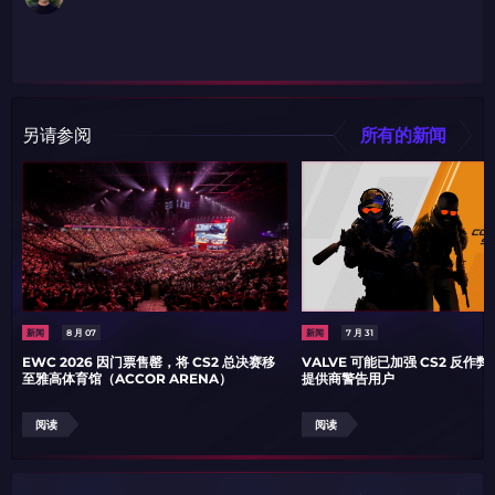
带上你的促销代码
带上你的促销代码
另请参阅
所有的新闻
新闻
8 月 07
新闻
7 月 31
EWC 2026 因门票售罄，将 CS2 总决赛移
VALVE 可能已加强 CS2 反作
至雅高体育馆（ACCOR ARENA）
提供商警告用户
阅读
阅读