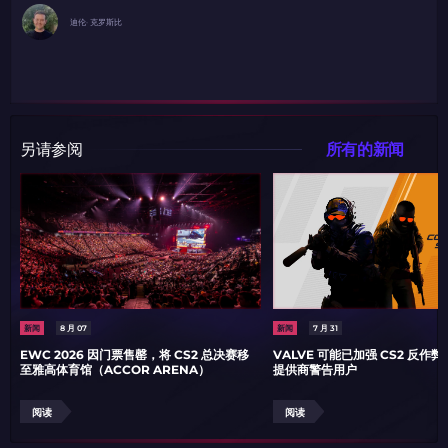
迪伦· 克罗斯比
另请参阅
所有的新闻
如何使用促销代码
如何使用促销代码
由KARRIGAN倾情推荐
团队 THE MONGOLZ
CS2CODES.CN社区与电子竞技
带上你的促销代码
只需抓取区域并将促销代码复制到剪贴板
2024LONG
新闻
8 月 07
新闻
7 月 31
EWC 2026 因门票售罄，将 CS2 总决赛移
VALVE 可能已加强 CS2 反作
至雅高体育馆（ACCOR ARENA）
提供商警告用户
如何使用促销代码
阅读
阅读
复制到剪贴板