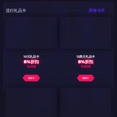
带上你的促销代码
带上你的促销代码
流行礼品卡
所有卡片
10元礼品卡
15美元礼品卡
8%折扣
8%折扣
9,20$
13,80$
购买卡
购买卡