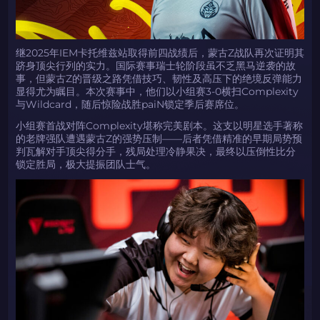
继2025年IEM卡托维兹站取得前四战绩后，蒙古Z战队再次证明其
跻身顶尖行列的实力。国际赛事瑞士轮阶段虽不乏黑马逆袭的故
事，但蒙古Z的晋级之路凭借技巧、韧性及高压下的绝境反弹能力
显得尤为瞩目。本次赛事中，他们以小组赛3-0横扫Complexity
与Wildcard，随后惊险战胜paiN锁定季后赛席位。
小组赛首战对阵Complexity堪称完美剧本。这支以明星选手著称
的老牌强队遭遇蒙古Z的强势压制——后者凭借精准的早期局势预
判瓦解对手顶尖得分手，残局处理冷静果决，最终以压倒性比分
锁定胜局，极大提振团队士气。