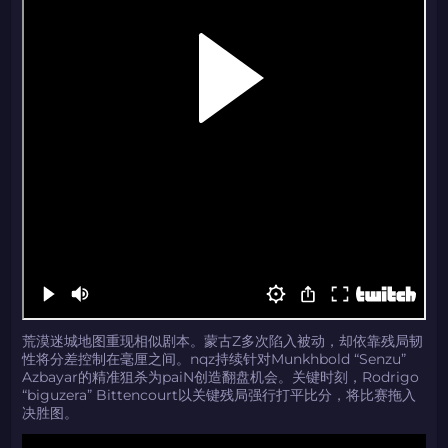
荒漠迷城地图重现相似剧本。蒙古Z多次陷入被动，却依靠残局韧
性将分差控制在毫厘之间。nqz持续针对Munkhbold “Senzu”
Azbayar的精准狙杀为paiN创造翻盘机会。关键时刻，Rodrigo
“biguzera” Bittencourt以关键残局强行打平比分，将比赛拖入
决胜图。