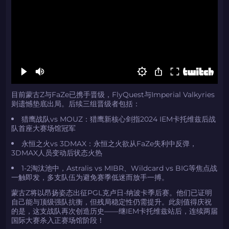
复制到剪贴板
带上你的促销代码
带上你的促销代码
目前蒙古Z与FaZe已携手晋级，FlyQuest与Imperial Valkyries
则遗憾垫底出局。后续三组晋级者包括：
猎鹰战队vs MOUZ：猎鹰新核心剑指2024 IEM卡托维兹后战
队首座大赛场馆冠军
永恒之火vs 3DMAX：永恒之火欲从FaZe失利中反弹，
3DMAX人员变动后状态火热
1-2淘汰池中，Astralis vs MIBR、Wildcard vs BIG等焦点战
一触即发，多支队伍为避免赛季低迷而放手一搏。
蒙古Z将以昂扬姿态出征PGL克卢日-纳波卡季后赛。他们已证明
自己能与顶级强队抗衡，但残局稳定性仍需提升。此刻值得庆祝
的是，这支战队再次创造历史——继IEM卡托维兹站后，连续两届
国际大赛杀入正赛场馆阶段！