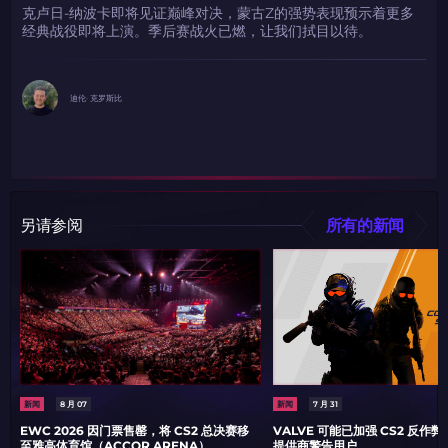
克卢日-纳波卡即将见证巅峰对决，蒙古Z的强势表现预示着更多
经典战役即将上演。季后赛战火已燃，让我们拭目以待。
迪伦· 克罗斯比
另请参阅
所有的新闻
新闻
8 月 07
新闻
7 月 31
EWC 2026 因门票售罄，将 CS2 总决赛移
VALVE 可能已加强 CS2 反作
至雅高体育馆（ACCOR ARENA）
提供商警告用户