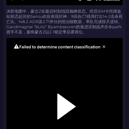
决胜地图中，蒙古Z在最后时刻找回巅峰状态。经历IEM卡托维兹
站状态起伏的Senzu此役表现封神：9回合CT残局打出14-2击杀死
亡比、148.2 ADR及2.71评分的统治级数据，率队完成惊天逆转。
Garidmagnai “bLitz” Byambasuren的激进压制战术亦令paiN
措手不及，最终蒙古Z以2-1锁定季后赛席位。
如何使用促销代码
如何使用促销代码
由KARRIGAN倾情推荐
团队 THE MONGOLZ
CS2CODES.CN社区与电子竞技
带上你的促销代码
只需抓取区域并将促销代码复制到剪贴板
2024LONG
如何使用促销代码