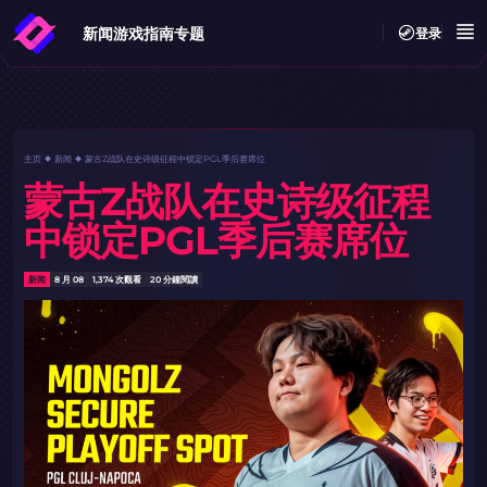
新闻
游戏指南
专题
登录
主页
新闻
蒙古Z战队在史诗级征程中锁定PGL季后赛席位​​
蒙古Z战队在史诗级征程
中锁定PGL季后赛席位​​
新闻
8 月 08
1,374 次觀看
20 分鐘閱讀