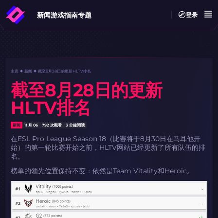
新闻
游戏指南
专题
登录
主页
新闻
截至8月28日的更新HLTV排名
截至8月28日的更新
HLTV排名
新闻
11 月 06
792 次觀看
3 分鐘閱讀
在ESL Pro League Season 18（比赛将于8月30日在马耳他开
始）的第一轮比赛开始之前，HLTV网站已经更新了所有队伍的排
名。
榜单的领先位置保持不变：依然是Team Vitality和Heroic。