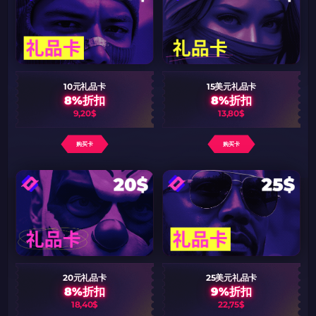
10元礼品卡
15美元礼品卡
8%折扣
8%折扣
如何使用促销代码
如何使用促销代码
9,20$
13,80$
由KARRIGAN倾情推荐
团队 THE MONGOLZ
CS2CODES.CN社区与电子竞技
带上你的促销代码
购买卡
购买卡
只需抓取区域并将促销代码复制到剪贴板
2024LONG
如何使用促销代码
复制到剪贴板
20元礼品卡
25美元礼品卡
8%折扣
9%折扣
18,40$
22,75$
带上你的促销代码
带上你的促销代码