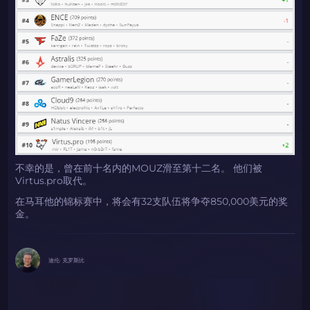
不幸的是，曾在前十名内的MOUZ滑至第十二名。 他们被
Virtus.pro取代。
在马耳他的锦标赛中，将会有32支队伍将争夺850,000美元的奖
金。
迪伦· 克罗斯比