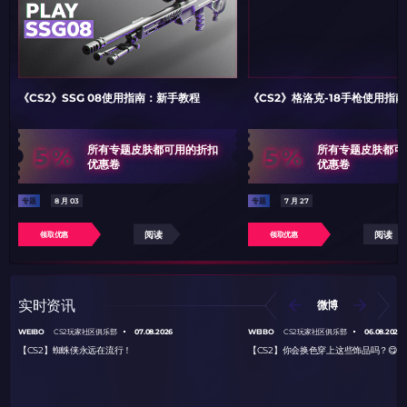
《CS2》SSG 08使用指南：新手教程
《CS2》格洛克-18手枪使用指
5%
5%
所有专题皮肤都可用的折扣
所有专题皮肤都可
优惠卷
优惠卷
专题
8 月 03
专题
7 月 27
阅读
阅读
领取优惠
领取优惠
实时资讯
微博
WEIBO
07.08.2026
WEIBO
06.08.2026
CS2玩家社区俱乐部
CS2玩家社区俱乐部
【CS2】蜘蛛侠永远在流行！
【CS2】你会换色穿上这些饰品吗？😋