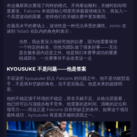
布达佩斯再次重现了同样的模式。开局看似顺利，关键时刻却明
显紧张。Falcons 本就因核心明星而承载着情绪压力，再加入一
个高度波动的因素，使得他们在关键比赛中更加脆弱。
在最高水平的赛场上，波动性是一种无法承受的属性。zonic 在
谈到 TeSeS 在队内的角色时表示：
当然，我会更深入地研究他的比赛，因为他需要保持
一个特定的标准。但他为团队做了很多好事——无论
是在服务器内还是之外。他是我们本赛季成功的重要
组成部分，一次赛事并不会改变这一点
KYOUSUKE 不是问题——他是答案
不应该把 kyousuke 归入 Falcons 的问题之中。他不是功能型选
手，不是填补空缺的角色，也不是实验品。他是未来的超级明
星。
他的不稳定源于环境的不稳定，而非天赋不足。从枪法层面看，
他已经可以与顶级步枪手竞争。他需要的是时间、清晰的定位和
领导力——而这正是 Falcons 目前所缺乏的条件。如果这个项目
最终成功，kyousuke 将是最关键的原因之一。