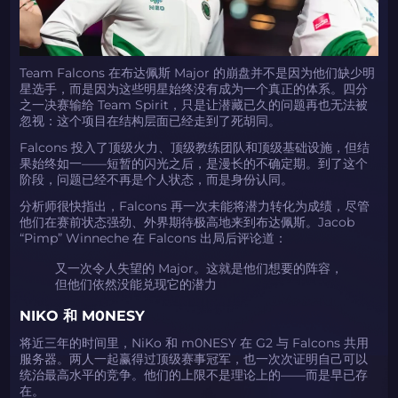
Team Falcons 在布达佩斯 Major 的崩盘并不是因为他们缺少明
星选手，而是因为这些明星始终没有成为一个真正的体系。四分
之一决赛输给 Team Spirit，只是让潜藏已久的问题再也无法被
忽视：这个项目在结构层面已经走到了死胡同。
Falcons 投入了顶级火力、顶级教练团队和顶级基础设施，但结
果始终如一——短暂的闪光之后，是漫长的不确定期。到了这个
阶段，问题已经不再是个人状态，而是身份认同。
分析师很快指出，Falcons 再一次未能将潜力转化为成绩，尽管
他们在赛前状态强劲、外界期待极高地来到布达佩斯。Jacob
“Pimp” Winneche 在 Falcons 出局后评论道：
又一次令人失望的 Major。这就是他们想要的阵容，
但他们依然没能兑现它的潜力
NIKO 和 M0NESY
将近三年的时间里，NiKo 和 m0NESY 在 G2 与 Falcons 共用
服务器。两人一起赢得过顶级赛事冠军，也一次次证明自己可以
统治最高水平的竞争。他们的上限不是理论上的——而是早已存
在。