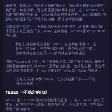
缺失的，是曾经让他们达到巅峰的环境。两位选手都更适合在结
构严密、角色清晰、责任不重叠的体系中发挥。在 Falcons，中
后期的结构经常崩塌。NiKo 被迫承担过多任务，而 m0NESY 的
影响力则更多取决于经济自由度，而非战术清晰度。
结果就是不稳定——不是因为这对组合变弱了，而是围绕他们的
体系从未真正稳定下来。NiKo 这样形容 Falcons 面对 Spirit 时
的心态：
我们打得就像是在害怕 Spirit。在这样的比赛中，这
是不可接受的。当你害怕对手时，自信会迅速下降，
你很快就会迷失自己——然后就会被彻底碾压
围绕 Falcons 的讨论，不可避免地再次点燃了关于 NiKo 职业生
涯以及他始终缺失的 Major 冠军的老问题，尤其是在新一代选手
迅速追近的背景下。Pimp 也谈到了 NiKo 对 Major 的追逐：
没有人“应该”拿到 Major。它必须被赢下来——不管
用什么方式
TESES 与不稳定的代价
TeSeS 是 Falcons 最大的结构性问题之一。在 HEROIC 效力五
年后，他的特征早已清晰：基本功扎实、个人能力强，但在高压
环境下波动极大。