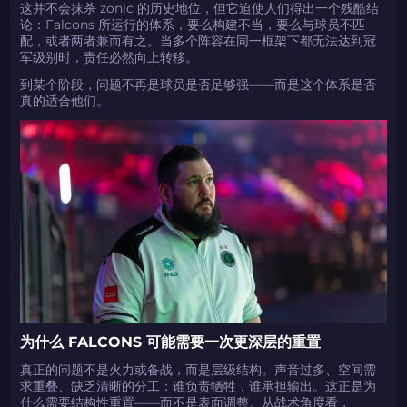
这并不会抹杀 zonic 的历史地位，但它迫使人们得出一个残酷结
论：Falcons 所运行的体系，要么构建不当，要么与球员不匹
配，或者两者兼而有之。当多个阵容在同一框架下都无法达到冠
军级别时，责任必然向上转移。
到某个阶段，问题不再是球员是否足够强——而是这个体系是否
真的适合他们。
如何使用促销代码
如何使用促销代码
由KARRIGAN倾情推荐
团队 THE MONGOLZ
CS2CODES.CN社区与电子竞技
带上你的促销代码
只需抓取区域并将促销代码复制到剪贴板
为什么 FALCONS 可能需要一次更深层的重置
2024LONG
真正的问题不是火力或备战，而是层级结构。声音过多、空间需
求重叠、缺乏清晰的分工：谁负责牺牲，谁承担输出。这正是为
什么需要结构性重置——而不是表面调整。从战术角度看，