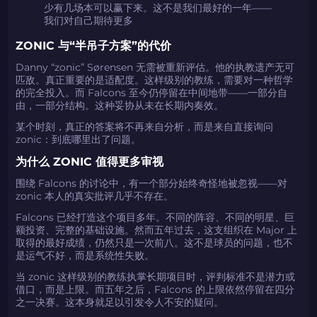
少有几场本可以赢下来。这不是我们最好的一年——
我们对自己期待更多
ZONIC 与“半吊子方案”的代价
Danny “zonic” Sørensen 无需被重新评估。他的执教遗产无可
匹敌。真正重要的是适配度。这样级别的教练，需要对一种哲学
的完全投入。而 Falcons 至今仍停留在中间地带——一部分自
由，一部分结构。这种妥协从未在长期内奏效。
某个时刻，真正的答案将不再来自分析，而是来自直接询问
zonic：到底哪里出了问题。
为什么 ZONIC 值得更多审视
围绕 Falcons 的讨论中，有一个部分始终奇怪地被忽视——对
zonic 本人的真实批评几乎不存在。
Falcons 已经打造这个项目多年。不同的阵容、不同的明星、巨
额投资、完整的基础设施。然而五年过去，这支组织在 Major 上
取得的最好成绩，仍然只是一次前八。这不是球员的问题，也不
是运气不好，而是系统性失败。
当 zonic 这样级别的教练执掌长期项目时，评判标准不是潜力或
借口，而是上限。而五年之后，Falcons 的上限依然停留在四分
之一决赛。这本身就足以引发令人不安的疑问。