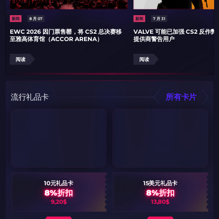
新闻
8 月 07
新闻
7 月 31
EWC 2026 因门票售罄，将 CS2 总决赛移
VALVE 可能已加强 CS2 反作
至雅高体育馆（ACCOR ARENA）
提供商警告用户
阅读
阅读
流行礼品卡
所有卡片
10元礼品卡
15美元礼品卡
8%折扣
8%折扣
9,20$
13,80$