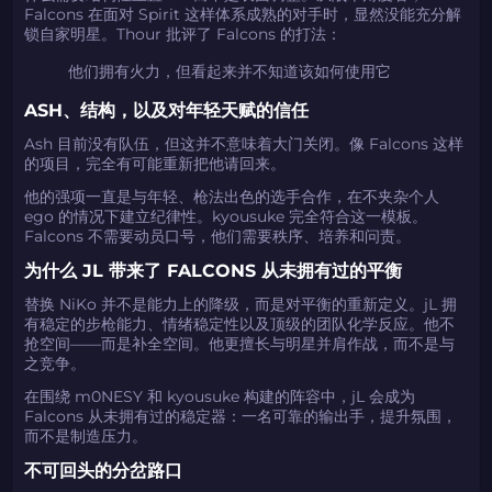
Falcons 在面对 Spirit 这样体系成熟的对手时，显然没能充分解
如何使用促销代码
锁自家明星。Thour 批评了 Falcons 的打法：
他们拥有火力，但看起来并不知道该如何使用它
复制到剪贴板
ASH、结构，以及对年轻天赋的信任
带上你的促销代码
带上你的促销代码
Ash 目前没有队伍，但这并不意味着大门关闭。像 Falcons 这样
的项目，完全有可能重新把他请回来。
他的强项一直是与年轻、枪法出色的选手合作，在不夹杂个人
ego 的情况下建立纪律性。kyousuke 完全符合这一模板。
Falcons 不需要动员口号，他们需要秩序、培养和问责。
为什么 JL 带来了 FALCONS 从未拥有过的平衡
替换 NiKo 并不是能力上的降级，而是对平衡的重新定义。jL 拥
有稳定的步枪能力、情绪稳定性以及顶级的团队化学反应。他不
抢空间——而是补全空间。他更擅长与明星并肩作战，而不是与
之竞争。
在围绕 m0NESY 和 kyousuke 构建的阵容中，jL 会成为
Falcons 从未拥有过的稳定器：一名可靠的输出手，提升氛围，
而不是制造压力。
不可回头的分岔路口