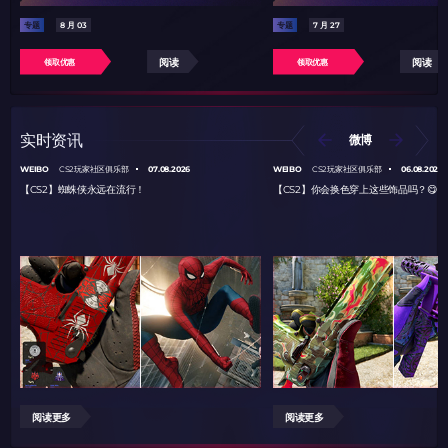
专题
8 月 03
专题
7 月 27
阅读
阅读
领取优惠
领取优惠
实时资讯
微博
WEIBO
07.08.2026
WEIBO
06.08.2026
CS2玩家社区俱乐部
CS2玩家社区俱乐部
【CS2】蜘蛛侠永远在流行！
【CS2】你会换色穿上这些饰品吗？😋
阅读更多
阅读更多