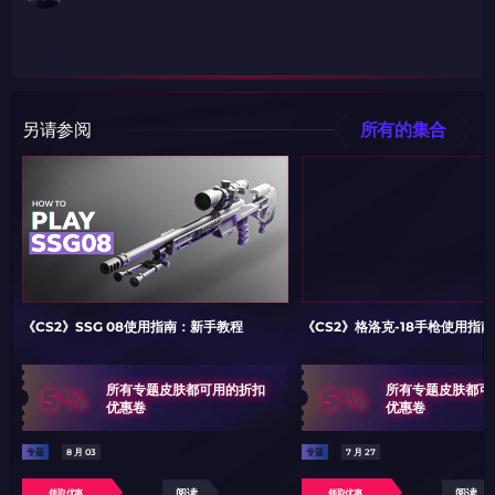
如何使用促销代码
如何使用促销代码
由KARRIGAN倾情推荐
团队 THE MONGOLZ
CS2CODES.CN社区与电子竞技
带上你的促销代码
只需抓取区域并将促销代码复制到剪贴板
另请参阅
所有的集合
2024LONG
如何使用促销代码
复制到剪贴板
《CS2》SSG 08使用指南：新手教程
《CS2》格洛克-18手枪使用指
带上你的促销代码
带上你的促销代码
5%
5%
所有专题皮肤都可用的折扣
所有专题皮肤都可
优惠卷
优惠卷
专题
8 月 03
专题
7 月 27
阅读
阅读
领取优惠
领取优惠