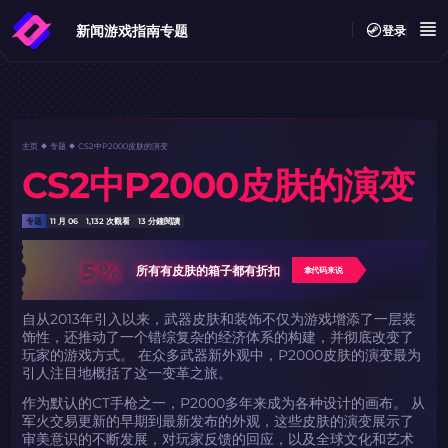
新闻
游戏指南
专题
登录
主页
专题
CS2中P2000皮肤的演变
CS2中P2000皮肤的演变
专题
11 月 06
1,132 次觀看
13 分鐘閱讀
5%
所有有皮肤的箱子都有折扣
拿代码来说
自从2013年引入以来，武器皮肤和装饰不仅为游戏增添了一层装
饰性，还推动了一个错综复杂的经济体系的构建，并彻底改变了
玩家的游戏方式。 在众多武器新外观中，P2000皮肤的演变最为
引人注目地概括了这一变革之旅。
作为默认的CT手枪之一，P2000多年来成为各种设计的画布。 从
军火交易更新的早期到最新发布的外观，这些皮肤的演变展示了
审美意识的不断发展，对玩家反馈的回应，以及全球文化和艺术