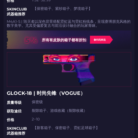
​​价格​​
【保密箱子、紫纱箱子、梦境箱子】
​​SKINCLUB
武器箱推荐​​
M4A1-S | 毁灭者以深色背景搭配霓虹蓝与霓虹粉线条，呈现赛博朋克风格的
数字美学。尤其受偏爱复古与前沿设计融合的玩家青睐。
5%
所有有皮肤的箱子都有折扣
拿代码来说
GLOCK-18 | 时尚先锋（VOGUE）
保密级
​​质量等级
裂隙箱子、游戏收藏（裂隙收藏）
​​获取途径
2−10
​​价格
【新客箱子、保密箱子、霓虹足球箱子】
​​SKINCLUB
武器箱推荐