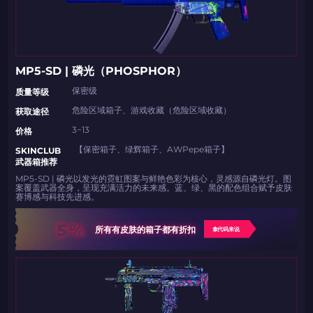
如何使用促销代码
复制到剪贴板
MP5-SD | 磷光（PHOSPHOR）
带上你的促销代码
带上你的促销代码
保密级
​​质量等级
危险区域箱子、游戏收藏（危险区域收藏）
​​获取途径​​
3−13
​​价格
【保密箱子、绿辉箱子、AWPepe箱子】
SKINCLUB
武器箱推荐
MP5-SD | 磷光以发光的霓虹图案与鲜艳色彩为核心，灵感源自磷光灯。图
案覆盖武器全身，呈现充满活力的未来感。蓝、绿、黑的配色组合赋予皮肤
赛博感与科技先进感。
5%
所有有皮肤的箱子都有折扣
拿代码来说