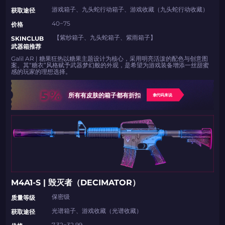
游戏箱子、九头蛇行动箱子、游戏收藏（九头蛇行动收藏）
​​获取途径
40−75
​​价格
【紫纱箱子、九头蛇箱子、紫雨箱子】
​​SKINCLUB
武器箱推荐​​
Galil AR | 糖果狂热以糖果主题设计为核心，采用明亮活泼的配色与创意图
案。其“糖衣”风格赋予武器梦幻般的外观，是希望为游戏装备增添一丝甜蜜
感的玩家的理想选择。
5%
所有有皮肤的箱子都有折扣
拿代码来说
M4A1-S | 毁灭者（DECIMATOR）
保密级
​​质量等级​​
光谱箱子、游戏收藏（光谱收藏）
​​获取途径
7.32−32.99