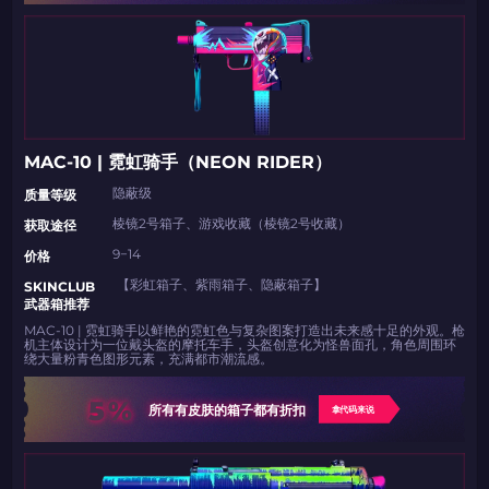
MAC-10 | 霓虹骑手（NEON RIDER）
隐蔽级
​​质量等级
棱镜2号箱子、游戏收藏（棱镜2号收藏）
​​获取途径​​
9−14
​​价格
如何使用促销代码
如何使用促销代码
【彩虹箱子、紫雨箱子、隐蔽箱子】
​​SKINCLUB
由KARRIGAN倾情推荐
团队 THE MONGOLZ
CS2CODES.CN社区与电子竞技
武器箱推荐
MAC-10 | 霓虹骑手以鲜艳的霓虹色与复杂图案打造出未来感十足的外观。枪
带上你的促销代码
机主体设计为一位戴头盔的摩托车手，头盔创意化为怪兽面孔，角色周围环
绕大量粉青色图形元素，充满都市潮流感。
只需抓取区域并将促销代码复制到剪贴板
5%
所有有皮肤的箱子都有折扣
拿代码来说
2024LONG