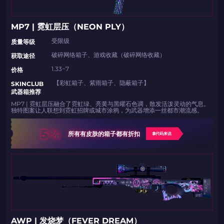
MP7 | 霓虹层压（NEON PLY）
受限级
​​质量等级
破碎网络箱子、游戏收藏（破碎网络收藏）
​​获取途径
1.33−7
​​价格
【彩虹箱子、紫雨箱子、隐蔽箱子】
​​SKINCLUB
武器箱推荐​​
MP7 | 霓虹层压融合了霓虹绿、亮黄与黑曜石色调，散发活泼灵动的气息。
独特图案让人联想到霓虹招牌或城市涂鸦，为武器增添一丝都市潮流感。
5%
所有有皮肤的箱子都有折扣
拿代码来说
AWP | 发烧梦（FEVER DREAM）