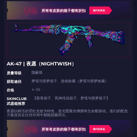
5%
所有有皮肤的箱子都有折扣
拿代码来说
AK-47 | 夜愿（NIGHTWISH）
隐蔽级
​​质量等级
梦境与噩梦箱子、游戏收藏（梦境与噩梦收藏）
​​获取途径​​
4−55
​​价格
【新客箱子、死神传说箱子、梦境与噩梦箱子】
​​SKINCLUB
武器箱推荐
夜愿以鲜活的霓虹光效为特色，发光图案仿佛拥有生命般脉动。迷幻的配色
方案使其在任何对局中都能脱颖而出。
5%
所有有皮肤的箱子都有折扣
拿代码来说