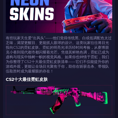
有些玩家天生爱“出风头”——他们觉得传统黑、白或低调配色太过
乏味，渴望更醒目、更能抓人眼球的设计。这类玩家往往将目光
投向CS2的霓虹皮肤。霓虹的明亮光泽历经时间考验，从赛博朋
克小巷到现代都市都闪耀着光芒。凭借其鲜艳色调，霓虹已成为
虚构与现实中独树一帜的视觉风格。如果你也钟情于霓虹，我们
为你整理了CS2十大最佳霓虹皮肤清单——它们不仅能提升你的
游戏外观，更能让全场目光聚焦于你，助你在斩获击杀、带领队
伍取胜时成为最耀眼的存在！
CS2十大最佳霓虹皮肤