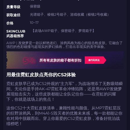
保密级
​​质量等级
光谱箱子、棱镜2号箱子、游戏收藏（棱镜2号收藏）
​​获取途径
10−17
​​价格​​
【农场AWP箱子、保密箱子、梦境箱子】
​​SKINCLUB
武器箱推荐
AWP | 发烧梦是一款以鲜艳迷幻、涂鸦风格为核心的狙击枪皮肤。它融合了
强烈的色彩碰撞与超现实的梦幻插画，打造出非现实的美学体验。
5%
所有有皮肤的箱子都有折扣
拿代码来说
用最佳霓虹皮肤点亮你的CS2体验
霓虹皮肤早已成为CS2外观的“主力军”，为战场增添了无数吸睛瞬
间。无论你是手持AK-47霓虹革命冲锋陷阵，还是用AWP发烧梦
展现狙击实力，这些皮肤都能让全队记住你——在霓虹的闪耀
下，你就是战场上的焦点！
这份CS2十大霓虹皮肤清单，兼顾性能与颜值。从MP7霓虹层压
的狂野涂鸦风，到M4A1-S毁灭者的优雅未来感，每一款都能让你
在对局中脱颖而出。穿上你最爱的CS2霓虹皮肤，准备好统治战
绩榜吧！