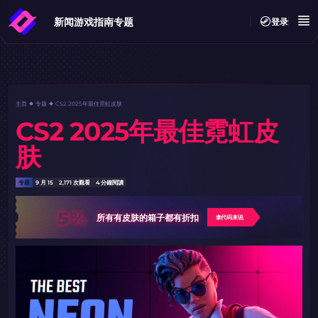
新闻
游戏指南
专题
登录
主页
专题
CS2 2025年最佳霓虹皮肤
CS2 2025年最佳霓虹皮
肤
专题
9 月 15
2,171 次觀看
4 分鐘閱讀
5%
所有有皮肤的箱子都有折扣
拿代码来说