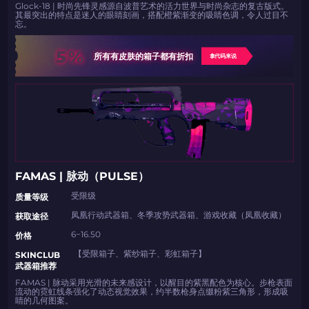
Glock-18 | 时尚先锋灵感源自波普艺术的活力世界与时尚杂志的复古版式。
其最突出的特点是迷人的眼睛刻画，搭配橙紫渐变的吸睛色调，令人过目不
忘。
5%
所有有皮肤的箱子都有折扣
拿代码来说
FAMAS | 脉动（PULSE）
受限级
​​质量等级
凤凰行动武器箱、冬季攻势武器箱、游戏收藏（凤凰收藏）
​​获取途径
6−16.50
价格
【受限箱子、紫纱箱子、彩虹箱子】
​​SKINCLUB
武器箱推荐
FAMAS | 脉动采用光滑的未来感设计，以醒目的紫黑配色为核心。步枪表面
流动的霓虹线条强化了动态视觉效果，约半数枪身点缀粉紫三角形，形成吸
睛的几何图案。