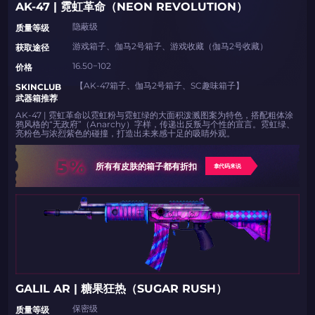
AK-47 | 霓虹革命（NEON REVOLUTION）
隐蔽级
​​质量等级​​
游戏箱子、伽马2号箱子、游戏收藏（伽马2号收藏）
​​获取途径
16.50−102
​​价格
【AK-47箱子、伽马2号箱子、SC趣味箱子】
​​SKINCLUB
武器箱推荐
AK-47 | 霓虹革命以霓虹粉与霓虹绿的大面积泼溅图案为特色，搭配粗体涂
鸦风格的“无政府”（Anarchy）字样，传递出反叛与个性的宣言。霓虹绿、
亮粉色与浓烈紫色的碰撞，打造出未来感十足的吸睛外观。
5%
所有有皮肤的箱子都有折扣
拿代码来说
GALIL AR | 糖果狂热（SUGAR RUSH）
保密级
​​质量等级​​