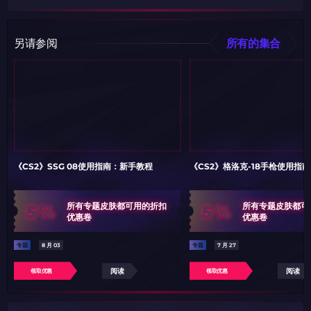
另请参阅
所有的集合
《CS2》SSG 08使用指南：新手教程
《CS2》格洛克-18手枪使用指
5%
5%
所有专题皮肤都可用的折扣
所有专题皮肤都可
优惠卷
优惠卷
专题
8 月 03
专题
7 月 27
阅读
阅读
领取优惠
领取优惠