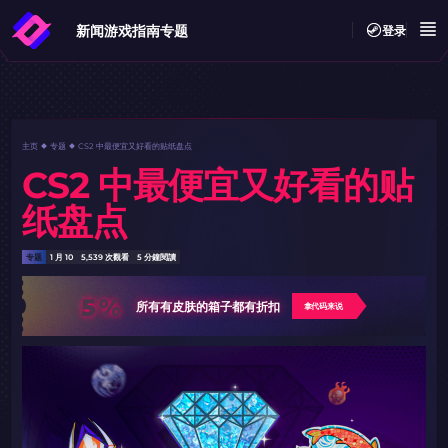
新闻
游戏指南
专题
登录
主页
专题
CS2 中最便宜又好看的贴纸盘点
CS2 中最便宜又好看的贴
纸盘点
专题
1 月 10
5,539 次觀看
5 分鐘閱讀
5%
所有有皮肤的箱子都有折扣
拿代码来说