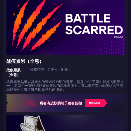
战痕累累（全息）
价格范围：7 美元 – 8 美元
战痕累累
（全息）
战痕累累贴纸以其迷人的设计和透明的背景，跻身 CS2 宇宙中最好的贴纸之
一。 将其中一张贴纸贴在你喜欢的武器皮肤上，可以毫不费力地传达出它已
经经受住了野蛮野兽凶猛利爪的印象。
5%
所有有皮肤的箱子都有折扣
拿代码来说
如何使用促销代码
如何使用促销代码
由KARRIGAN倾情推荐
团队 THE MONGOLZ
CS2CODES.CN社区与电子竞技