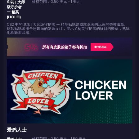
价格范围：0.50 美元 – 1 美元
印花 | 大师
级守护者
ー 精英
(HOLO)
CS2 中的印花 | 大师级守护者 ー 精英贴纸是成就卓著的玩家的荣誉徽章。
这款贴纸采用全息饰面的复杂设计，展示了精英守护者的醒目的徽章，熟练
地挥舞着武器。
5%
所有有皮肤的箱子都有折扣
拿代码来说
爱鸡人士
价格范围：0.50 美元 – 1.50 美元
爱鸡人士