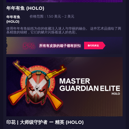
年年有鱼 (HOLO)
价格范围：1.50 美元 – 2 美元
年年有鱼
(HOLO)
使用年年有鱼贴纸为你的收藏注入迷人与华丽的融合。 这件艺术品描绘了两
条精致的锦鲤，它们的鳞片闪烁着迷人的色彩。
5%
所有有皮肤的箱子都有折扣
拿代码来说
印花 | 大师级守护者 ー 精英 (HOLO)