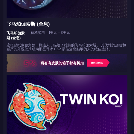
飞马珀伽索斯 (全息)
价格范围：1美元 – 3美元
飞马珀伽索
斯 (全息)
这张贴纸像独角兽一样迷人，描绘了雄伟的飞马珀伽索斯。 其优雅的翅膀和
威严的外观使其成为那些寻求 CS2 最佳全息贴纸的人的绝佳选择。
5%
所有有皮肤的箱子都有折扣
拿代码来说