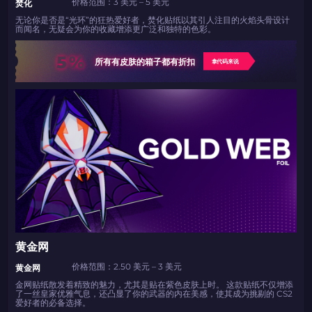
价格范围：3 美元 – 5 美元
焚化
无论你是否是“光环”的狂热爱好者，焚化贴纸以其引人注目的火焰头骨设计
而闻名，无疑会为你的收藏增添更广泛和独特的色彩。
5%
所有有皮肤的箱子都有折扣
拿代码来说
黄金网
价格范围：2.50 美元 – 3 美元
黄金网
金网贴纸散发着精致的魅力，尤其是贴在紫色皮肤上时。 这款贴纸不仅增添
了一丝皇家优雅气息，还凸显了你的武器的内在美感，使其成为挑剔的 CS2
爱好者的必备选择。