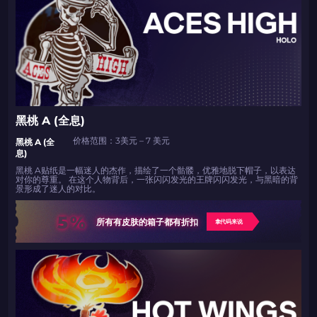
带上你的促销代码
只需抓取区域并将促销代码复制到剪贴板
2024LONG
黑桃 A (全息)
如何使用促销代码
价格范围：3美元 – 7 美元
黑桃 A (全
息)
复制到剪贴板
黑桃 A贴纸是一幅迷人的杰作，描绘了一个骷髅，优雅地脱下帽子，以表达
对你的尊重。 在这个人物背后，一张闪闪发光的王牌闪闪发光，与黑暗的背
景形成了迷人的对比。
带上你的促销代码
带上你的促销代码
5%
所有有皮肤的箱子都有折扣
拿代码来说