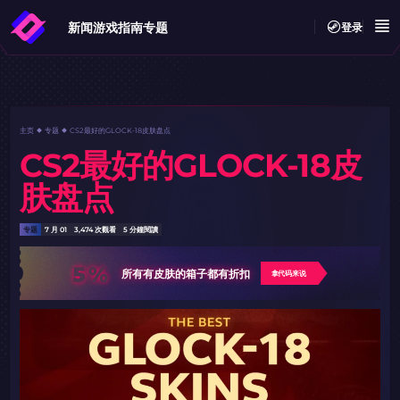
新闻
游戏指南
专题
登录
主页
专题
CS2最好的GLOCK-18皮肤盘点
CS2最好的GLOCK-18皮
肤盘点
专题
7 月 01
3,474 次觀看
5 分鐘閱讀
5%
所有有皮肤的箱子都有折扣
拿代码来说