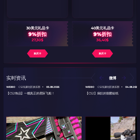
30美元礼品卡
40美元礼品卡
9%折扣
9%折扣
27,30$
36,40$
购买卡
购买卡
实时资讯
微博
WEIBO
05.08.2026
WEIBO
04.08.2026
CS2玩家社区俱乐部
CS2玩家社区俱乐部
【CS2饰品】一艘真正的星际飞船！
【CS2】疯狂的骷髅贴纸