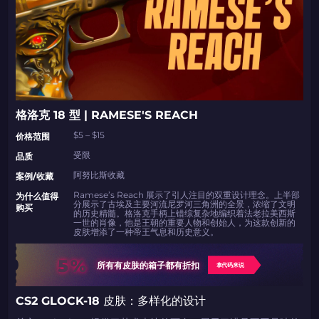
格洛克 18 型 | RAMESE'S REACH
$5 – $15
价格范围
受限
品质
阿努比斯收藏
案例/收藏
Ramese’s Reach 展示了引人注目的双重设计理念。上半部
为什么值得
分展示了古埃及主要河流尼罗河三角洲的全景，浓缩了文明
购买
的历史精髓。格洛克手柄上错综复杂地编织着法老拉美西斯
一世的肖像，他是王朝的重要人物和创始人，为这款创新的
皮肤增添了一种帝王气息和历史意义。
5%
所有有皮肤的箱子都有折扣
拿代码来说
CS2 GLOCK-18 皮肤：多样化的设计