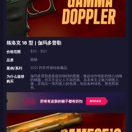
格洛克 18 型 | 伽玛多普勒
$30 – $50
价格范围
隐秘
品质
2021 列车停放站收藏品
案例/系列
伽玛多普勒皮肤提供独特的图案，唤起动作电影的惊心动魄
为什么值得
的精髓，但又不会让人不知所措。其未来主义魅力细致入
购买
微，呈现出一系列迷人的色调，包括各种绿色、黑色和灰
色。
5%
所有有皮肤的箱子都有折扣
拿代码来说