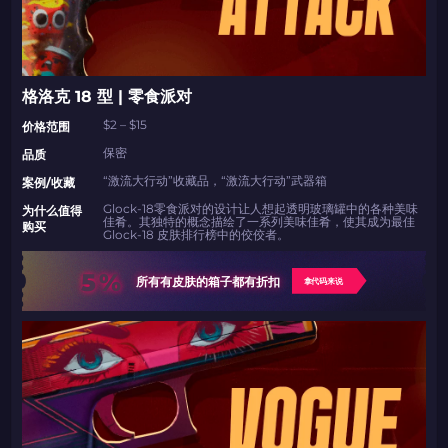
格洛克 18 型 | 零食派对
$2 – $15
价格范围
保密
品质
“激流大行动”收藏品，“激流大行动”武器箱
案例/收藏
Glock-18零食派对的设计让人想起透明玻璃罐中的各种美味
为什么值得
佳肴。其独特的概念描绘了一系列美味佳肴，使其成为最佳
购买
Glock-18 皮肤排行榜中的佼佼者。
5%
所有有皮肤的箱子都有折扣
拿代码来说