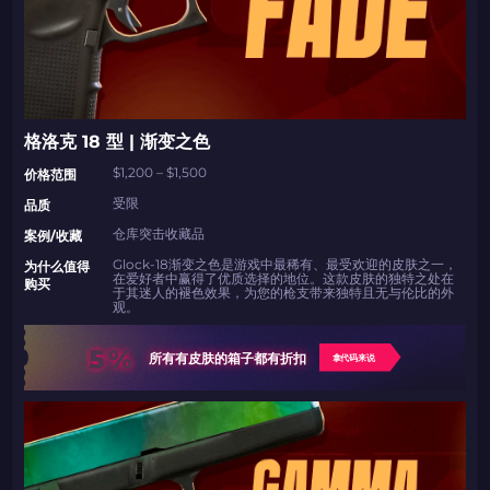
格洛克 18 型 | 渐变之色
$1,200 – $1,500
价格范围
受限
品质
仓库突击收藏品
案例/收藏
Glock-18渐变之色是游戏中最稀有、最受欢迎的皮肤之一，
为什么值得
在爱好者中赢得了优质选择的地位。这款皮肤的独特之处在
购买
于其迷人的褪色效果，为您的枪支带来独特且无与伦比的外
观。
5%
所有有皮肤的箱子都有折扣
拿代码来说