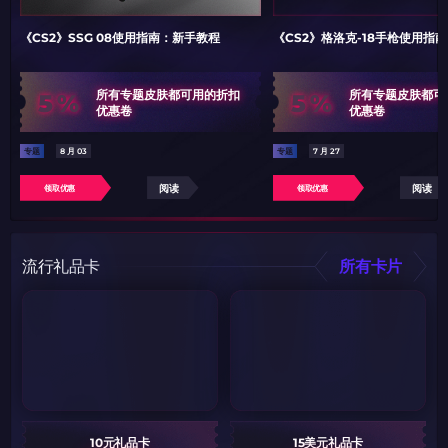
《CS2》SSG 08使用指南：新手教程
《CS2》格洛克-18手枪使用指
5%
5%
所有专题皮肤都可用的折扣
所有专题皮肤都可
优惠卷
优惠卷
专题
8 月 03
专题
7 月 27
阅读
阅读
领取优惠
领取优惠
流行礼品卡
所有卡片
10元礼品卡
15美元礼品卡