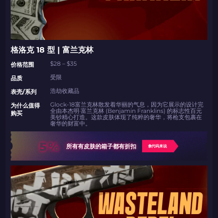
格洛克 18 型 | 富兰克林
$28 – $35
价格范围
受限
品质
浩劫收藏品
表壳/系列
Glock-18富兰克林散发着华丽的气息，因为它展示的设计完
为什么值得
全由本杰明·富兰克林 (Benjamin Franklins) 的标志性百元
购买
美钞精心打造。这款皮肤体现了纯粹的奢华，将枪支包裹在
奢华的财富中。
5%
所有有皮肤的箱子都有折扣
拿代码来说