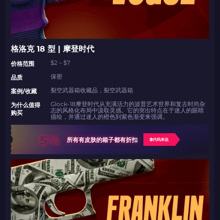
格洛克 18 型 | 摩登时代
$2 – $7
价格范围
保密
品质
裂空武器箱收藏品，裂空武器箱
案例/收藏
Glock-18摩登时代从充满活力的波普艺术世界和复古时尚杂
为什么值得
志的风格化布局中汲取灵感。它的突出特点在于迷人的眼睛
购买
描绘，并通过迷人的橙色到紫色渐变来强调。
5%
所有有皮肤的箱子都有折扣
拿代码来说