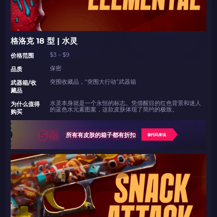
格洛克 18 型 | 水灵
$3 – $9
价格范围
保密
品质
突围收藏品，“突围大行动”武器箱
武器箱/收
藏品
水灵本身就是一个永恒的标志。凭借醒目的红色背景和迷人
为什么值得
的蓝色水元素图案，这款皮肤体现了简约的极致。
购买
5%
所有有皮肤的箱子都有折扣
拿代码来说