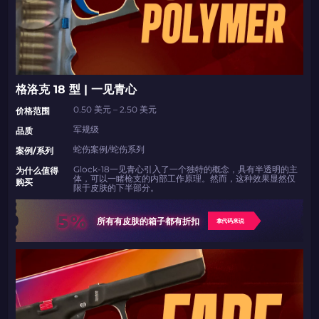
如何使用促销代码
如何使用促销代码
由KARRIGAN倾情推荐
团队 THE MONGOLZ
CS2CODES.CN社区与电子竞技
格洛克 18 型 | 一见青心
带上你的促销代码
0.50 美元 – 2.50 美元
价格范围
军规级
品质
只需抓取区域并将促销代码复制到剪贴板
蛇伤案例/蛇伤系列
案例/系列
2024LONG
Glock-18一见青心引入了一个独特的概念，具有半透明的主
为什么值得
体，可以一睹枪支的内部工作原理。然而，这种效果显然仅
购买
限于皮肤的下半部分。
5%
如何使用促销代码
所有有皮肤的箱子都有折扣
拿代码来说
复制到剪贴板
带上你的促销代码
带上你的促销代码