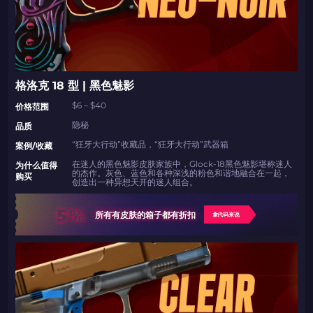
格洛克 18 型 | 黑色魅影
$6 – $40
价格范围
隐秘
品质
“狂牙大行动”收藏品，“狂牙大行动”武器箱
案例/收藏
在迷人的黑色魅影皮肤家族中，Glock-18黑色魅影堪称迷人
为什么值得
的杰作。灰色、蓝色和各种深浅的粉色和谐地融合在一起，
购买
创造出一种异想天开的迷人组合。
5%
所有有皮肤的箱子都有折扣
拿代码来说