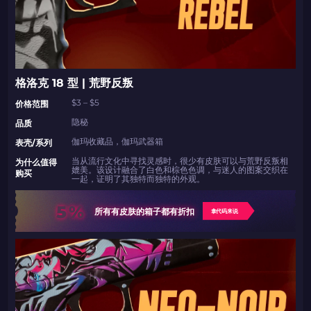
格洛克 18 型 | 荒野反叛
$3 – $5
价格范围
隐秘
品质
伽玛收藏品，伽玛武器箱
表壳/系列
当从流行文化中寻找灵感时，很少有皮肤可以与荒野反叛相
为什么值得
媲美。该设计融合了白色和棕色色调，与迷人的图案交织在
购买
一起，证明了其独特而独特的外观。
5%
所有有皮肤的箱子都有折扣
拿代码来说