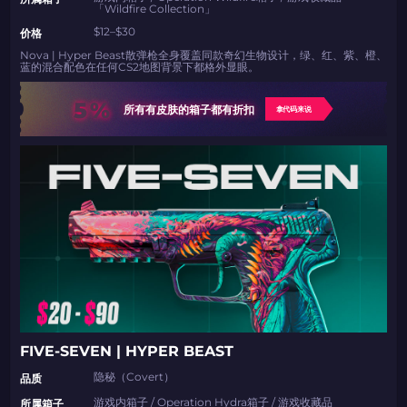
「Wildfire Collection」
$12–$30
价格
Nova | Hyper Beast散弹枪全身覆盖同款奇幻生物设计，绿、红、紫、橙、
蓝的混合配色在任何CS2地图背景下都格外显眼。
5%
所有有皮肤的箱子都有折扣
拿代码来说
如何使用促销代码
如何使用促销代码
由KARRIGAN倾情推荐
团队 THE MONGOLZ
CS2CODES.CN社区与电子竞技
FIVE-SEVEN | HYPER BEAST
带上你的促销代码
隐秘（Covert）
品质
游戏内箱子 / Operation Hydra箱子 / 游戏收藏品
只需抓取区域并将促销代码复制到剪贴板
所属箱子