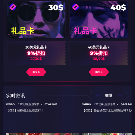
30美元礼品卡
40美元礼品卡
9%折扣
9%折扣
27,30$
36,40$
购买卡
购买卡
实时资讯
微博
WEIBO
07.08.2026
WEIBO
06.08.2026
CS2玩家社区俱乐部
CS2玩家社区俱乐部
【CS2】蜘蛛侠永远在流行！
【CS2】你会换色穿上这些饰品吗？😋