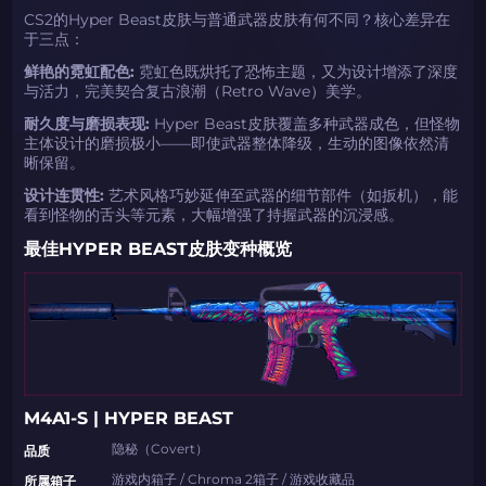
CS2的Hyper Beast皮肤与普通武器皮肤有何不同？核心差异在
于三点：
鲜艳的霓虹配色:
霓虹色既烘托了恐怖主题，又为设计增添了深度
与活力，完美契合复古浪潮（Retro Wave）美学。
耐久度与磨损表现:
Hyper Beast皮肤覆盖多种武器成色，但怪物
主体设计的磨损极小——即使武器整体降级，生动的图像依然清
晰保留。
设计连贯性:
艺术风格巧妙延伸至武器的细节部件（如扳机），能
看到怪物的舌头等元素，大幅增强了持握武器的沉浸感。
最佳HYPER BEAST皮肤变种概览
M4A1-S | HYPER BEAST
隐秘（Covert）
品质
游戏内箱子 / Chroma 2箱子 / 游戏收藏品
所属箱子