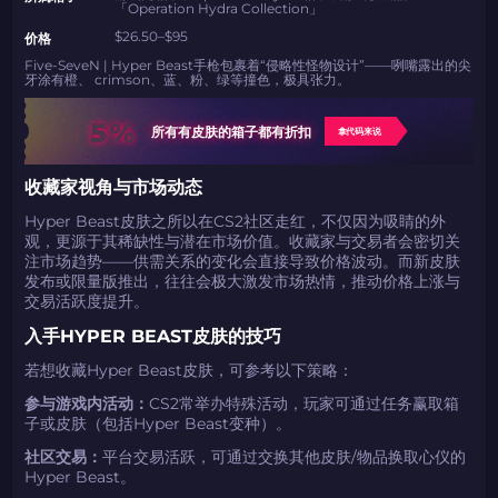
「Operation Hydra Collection」
$26.50–$95
价格
2024LONG
Five-SeveN | Hyper Beast手枪包裹着“侵略性怪物设计”——咧嘴露出的尖
牙涂有橙、 crimson、蓝、粉、绿等撞色，极具张力。
5%
如何使用促销代码
所有有皮肤的箱子都有折扣
拿代码来说
复制到剪贴板
收藏家视角与市场动态
Hyper Beast皮肤之所以在CS2社区走红，不仅因为吸睛的外
带上你的促销代码
带上你的促销代码
观，更源于其稀缺性与潜在市场价值。收藏家与交易者会密切关
注市场趋势——供需关系的变化会直接导致价格波动。而新皮肤
发布或限量版推出，往往会极大激发市场热情，推动价格上涨与
交易活跃度提升。
入手HYPER BEAST皮肤的技巧
若想收藏Hyper Beast皮肤，可参考以下策略：
参与游戏内活动：
CS2常举办特殊活动，玩家可通过任务赢取箱
子或皮肤（包括Hyper Beast变种）。
社区交易：
平台交易活跃，可通过交换其他皮肤/物品换取心仪的
Hyper Beast。