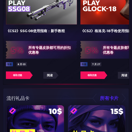
《CS2》SSG 08使用指南：新手教程
《CS2》格洛克-18手枪使用指
5%
5%
所有专题皮肤都可用的折扣
所有专题皮肤都可
优惠卷
优惠卷
专题
8 月 03
专题
7 月 27
阅读
阅读
领取优惠
领取优惠
流行礼品卡
所有卡片