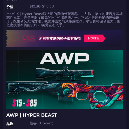
$10.36−$118.38
价格
M4A1-S | Hyper Beast以大胆的怪物外观著称——红眼、染血的牙齿是其标
志性元素，也是辨识度最高的M4A1-S皮肤之一。它采用色彩鲜艳的怪物设
计，既生动又充满野性，视觉冲击力与风格感拉满。尽管价格波动较大，但
低磨损版本仍能以约20美元左右入手。
5%
所有有皮肤的箱子都有折扣
拿代码来说
AWP | HYPER BEAST
隐秘（Covert）
品质