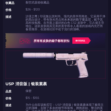
裂空武器箱收藏品
收藏品
$26 - $120
价格
沙漠之鹰 | 印花集以其时尚、现代的美学而闻名。它采用干净
描述
的黑白设计，带有珠光亮点和未来派的数字覆盖层，赋予其
高科技氛围。在市面上最好的白色 CS2 皮肤中，它占据主导
地位。这款皮肤因其完美的美学和令人着迷的游戏内光芒而
备受推崇，在游戏社区中处于流行的顶峰。
5%
所有有皮肤的箱子都有折扣
拿代码来说
USP 消音版 | 银装素裹
保密
品质
$15 – $155
价格
为什么你应该购买它：USP 消音版 | 银装素裹体现了极简主
描述
义的顶峰，去除了多余的细节和装饰，拥抱原始、整洁的美
感。这款武器采用大胆明亮的白色饰面，以其引人注目、毫