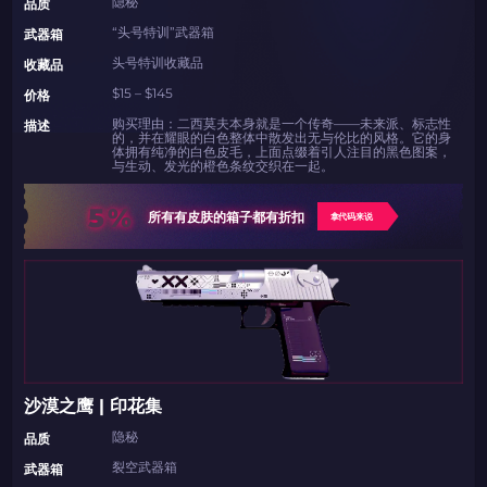
隐秘
品质
“头号特训”武器箱
武器箱
头号特训收藏品
收藏品
$15 – $145
价格
购买理由：二西莫夫本身就是一个传奇——未来派、标志性
描述
的，并在耀眼的白色整体中散发出无与伦比的风格。它的身
体拥有纯净的白色皮毛，上面点缀着引人注目的黑色图案，
与生动、发光的橙色条纹交织在一起。
5%
所有有皮肤的箱子都有折扣
拿代码来说
沙漠之鹰 | 印花集
隐秘
品质
裂空武器箱
武器箱