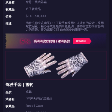
命悬一线武器箱
武器箱
爪子收藏品
收藏品
$160 – $11,000
价格
为什么你应该购买它：王蛇手套采用引人注目的设计，采用
描述
蛇皮贴花，精心涂成原始的白色色调，并饰有微妙而有影响
力的装饰。作为完整 CS2 白色装备的重要补充。
5%
所有有皮肤的箱子都有折扣
拿代码来说
驾驶手套 | 雪豹
卓越
品质
“狂牙大行动”武器箱
武器箱
Recoil Case
收藏品