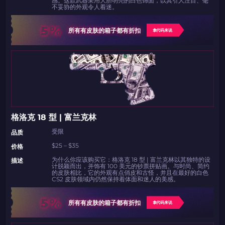
不妥协的外观令人着迷。
5%
所有有皮肤的箱子都有折扣
拿代码来说
格洛克 18 型 | 富兰克林
受限
品质
$25 – $35
价格
为什么你应该购买它：格洛克 18 型 | 富兰克林以其独特的设
描述
计脱颖而出，并饰有 100 美元的钞票拼贴画。与时尚、简约
的皮肤相比，它的外观有点俏皮和古怪，并且在最好的白色
CS2 皮肤领域内仍然保持着体面和迷人的美感。
5%
所有有皮肤的箱子都有折扣
拿代码来说