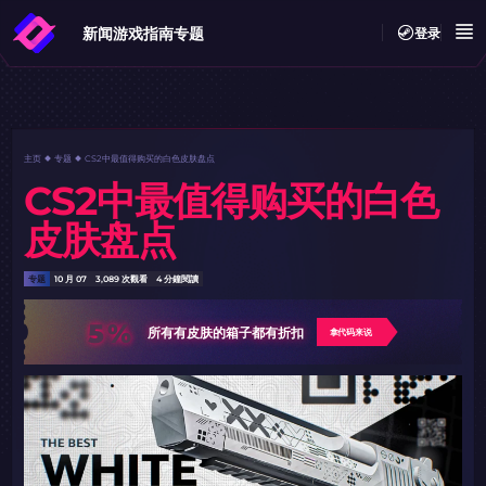
新闻
游戏指南
专题
登录
主页
专题
CS2中最值得购买的白色皮肤盘点
CS2中最值得购买的白色
皮肤盘点
专题
10 月 07
3,089 次觀看
4 分鐘閱讀
5%
所有有皮肤的箱子都有折扣
拿代码来说