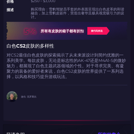
$250 – $3,000
价格
购买理由：雪豹驾驶员手套的外表面呈现出白色皮革的和谐
描述
融合，加上雪豹皮嵌件，营造出奢华且极具视觉吸引力的设
计。
5%
所有有皮肤的箱子都有折扣
拿代码来说
白色CS2皮肤的多样性
对CS2最佳白色皮肤的探索揭示了从未来派设计到简约优雅的一
系列美学。每款皮肤，无论是标志性的AK-47还是M4A1-S的微妙
魅力，都展现了白色主题武器领域的个性。对于寻求完美、有凝
聚力的装备的爱好者来说，白色CS2皮肤的世界提供了一系列选
择，以风格和技巧提升游戏玩法。
迪伦· 克罗斯比