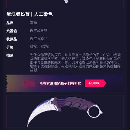
流浪者匕首 | 人工染色
隐秘
品质
裂空武器箱
武器箱
裂空收藏品
收藏品
$170 – $370
价格
如何使用促销代码
如何使用促销代码
为什么你应该购买它：如果没有一把原始的刀，CS2 白色装
由KARRIGAN倾情推荐
团队 THE MONGOLZ
CS2CODES.CN社区与电子竞技
描述
备的汇编就不完整。进入这把刀，其染色手柄将时尚的黑色
部件与金属装饰融为一体。刀片图案以米色和白色为特征，
带上你的促销代码
增添了优雅的触感，与这款引人注目的武器的整体美感相得
益彰。
只需抓取区域并将促销代码复制到剪贴板
5%
所有有皮肤的箱子都有折扣
拿代码来说
2024LONG
如何使用促销代码
复制到剪贴板