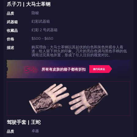
爪子刀 | 大马士革钢
带上你的促销代码
带上你的促销代码
隐秘
品质
幻彩武器箱
武器箱
幻彩 2 号武器箱
收藏品
$500 – $650
价格
购买理由：大马士革钢以其起伏的白色和灰色外观令人着
描述
迷，给人留下持久的印象。刀片的亮白色调与黑色手柄的低
调简洁完美地并置，形成了引人注目的视觉对比。
5%
所有有皮肤的箱子都有折扣
拿代码来说
驾驶手套 | 王蛇
卓越
品质