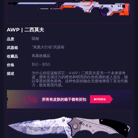
AWP | 二西莫夫
隐秘
品质
“凤凰大行动”武器箱
武器箱
凤凰收藏品
收藏品
$50 – $150
价格
为什么你应该购买它：AWP | 二西莫夫是另一个未来派奇
描述
迹，拥有充满活力的橙色和明亮的白色色调的迷人混合，辅
以零星的黑色装饰。这种色彩的融合无缝地增强了其当代魅
力，散发着现代感。
5%
所有有皮肤的箱子都有折扣
拿代码来说