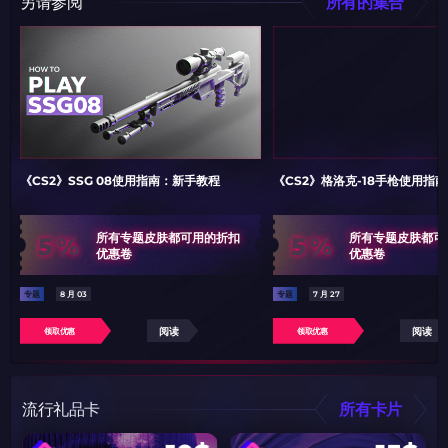
另请参阅
所有的集合
《CS2》SSG 08使用指南：新手教程
《CS2》格洛克-18手枪使用指
5%
5%
所有专题皮肤都可用的折扣
所有专题皮肤都可
优惠卷
优惠卷
专题
8 月 03
专题
7 月 27
阅读
阅读
领取优惠
领取优惠
流行礼品卡
所有卡片