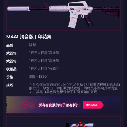
M4A1 消音版 | 印花集
隐秘
品质
“狂牙大行动”武器箱
武器箱
“狂牙大行动”武器箱
武器箱
“狂牙大行动”收藏品
收藏品
$95 – $350
价格
为什么你应该购买它：M4A1 消音版 | 印花集选择微妙而精致
描述
的方式，散发出一种低调的精致感，同时又不影响其时尚魅
力。其黑白单色调色板保持了时尚原始的外观。
5%
所有有皮肤的箱子都有折扣
拿代码来说