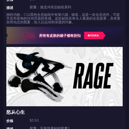
胶囊：激流冲浪店贴纸系列
描述
独特功能：CS2黑色全息贴纸中有第六级 - 锻造，这是一款全息杰作，可提
升其所装饰的任何武器的美感。这款贴纸具有令人着迷的全息效果，具有复
杂而动态的图案，给人以运动和深度的印象。
5%
所有有皮肤的箱子都有折扣
拿代码来说
怒从心生
$3.50
价格
胶囊：完美世界贴纸胶囊2
描述