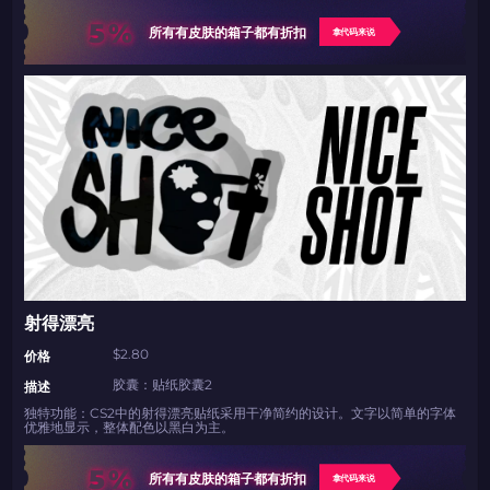
5%
所有有皮肤的箱子都有折扣
拿代码来说
射得漂亮
$2.80
价格
胶囊：贴纸胶囊2
描述
独特功能：CS2中的射得漂亮贴纸采用干净简约的设计。文字以简单的字体
优雅地显示，整体配色以黑白为主。
5%
所有有皮肤的箱子都有折扣
拿代码来说