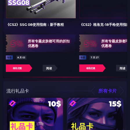
《CS2》SSG 08使用指南：新手教程
《CS2》格洛克-18手枪使用指
5%
5%
所有专题皮肤都可用的折扣
所有专题皮肤都可
优惠卷
优惠卷
专题
8 月 03
专题
7 月 27
阅读
阅读
领取优惠
领取优惠
流行礼品卡
所有卡片