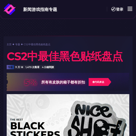
新闻
游戏指南
专题
登录
主页
专题
CS2中最佳黑色贴纸盘点
CS2中最佳黑色贴纸盘点
专题
11 月 18
1,479 次觀看
4 分鐘閱讀
5%
所有有皮肤的箱子都有折扣
拿代码来说