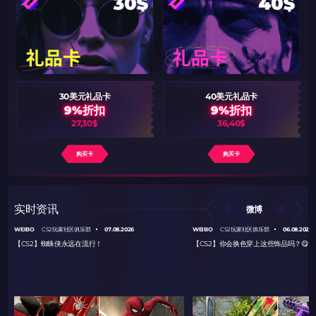
30美元礼品卡
40美元礼品卡
9%折扣
9%折扣
27,30$
36,40$
购买卡
购买卡
实时资讯
微博
WEIBO
07.08.2026
WEIBO
06.08.2026
CS2玩家社区俱乐部
CS2玩家社区俱乐部
【CS2】蜘蛛侠永远在流行！
【CS2】你会换色穿上这些饰品吗？😋