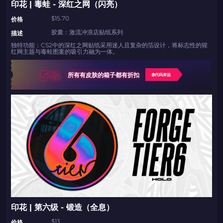
印花 | 毒蛙 - 深红之网（闪亮）
$15.70
价格
胶囊：激流冲浪店贴纸系列
描述
独特功能：CS2中的深红之网贴纸采用迷人且复杂的箔设计，将标志性的猩
红网主题与毒蛙图案的吸引力融为一体。
5%
所有有皮肤的箱子都有折扣
拿代码来说
印花 | 第六级 - 锻造（全息）
$13
价格