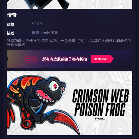
传奇
$2.88
价格
胶囊：光环胶囊
描述
独特功能：最便宜的 CS2 贴纸之一是传奇（箔），以其迷人的设计和著名的
外观而闻名。
5%
所有有皮肤的箱子都有折扣
拿代码来说