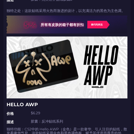
独特之处：这款贴纸采用火热而激进的设计，以充满活力的黑色为主色调。
5%
所有有皮肤的箱子都有折扣
拿代码来说
HELLO AWP
$6.29
价格
胶囊：反冲贴纸系列
描述
独特功能：CS2中的 Hello AWP（金色）是一款奢华、引人注目的贴纸，散
发着奢华气息。这款贴纸采用金色和黑色调色板，赋予其优质而尊贵的外