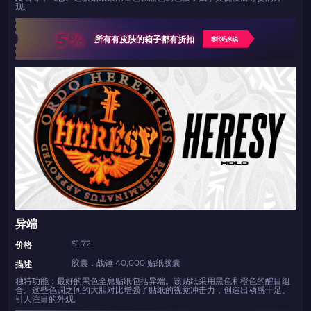
观。
5%
所有有皮肤的箱子都有折扣
拿代码来说
如何使用促销代码
如何使用促销代码
由KARRIGAN倾情推荐
团队 THE MONGOLZ
CS2CODES.CN社区与电子竞技
带上你的促销代码
只需抓取区域并将促销代码复制到剪贴板
2024LONG
异端
如何使用促销代码
$1.72
价格
复制到剪贴板
胶囊：战锤 40,000 贴纸胶囊
描述
独特功能：最好的黑色全息贴纸包括异端。该贴纸采用黑色和橙色的醒目组
合。这些色调之间的大胆对比增强了贴纸的视觉冲击力，创造出动感十足、
带上你的促销代码
带上你的促销代码
引人注目的外观。