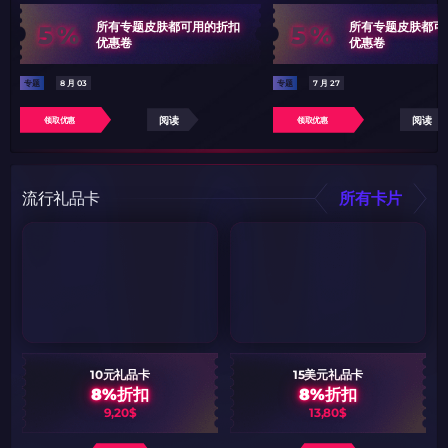
5%
5%
所有专题皮肤都可用的折扣
所有专题皮肤都可
优惠卷
优惠卷
专题
8 月 03
专题
7 月 27
阅读
阅读
领取优惠
领取优惠
流行礼品卡
所有卡片
10元礼品卡
15美元礼品卡
8%折扣
8%折扣
9,20$
13,80$