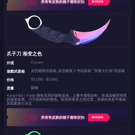
5%
所有有皮肤的箱子都有折扣
拿代码来说
爪子刀 渐变之色
Covert
外观
反恐精英武器箱, 反恐精英 2 号武器箱, “英勇大行动”武器箱
遊戲武器箱
$3,095 - $3,650
价格
隐秘
质量
Karambit | Fade 拥有光滑的镀铬底色，上覆半透明涂料，形成流畅而明亮
的渐变效果。刀刃在鲜艳的紫色、粉色和黄色之间过渡，具体的色彩平衡由
其图案索引决定
5%
所有有皮肤的箱子都有折扣
拿代码来说