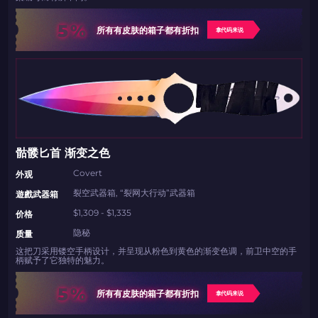
5%
所有有皮肤的箱子都有折扣
拿代码来说
骷髅匕首 渐变之色
Covert
外观
裂空武器箱, “裂网大行动”武器箱
遊戲武器箱
$1,309 - $1,335
价格
隐秘
质量
这把刀采用镂空手柄设计，并呈现从粉色到黄色的渐变色调，前卫中空的手
柄赋予了它独特的魅力。
5%
所有有皮肤的箱子都有折扣
拿代码来说