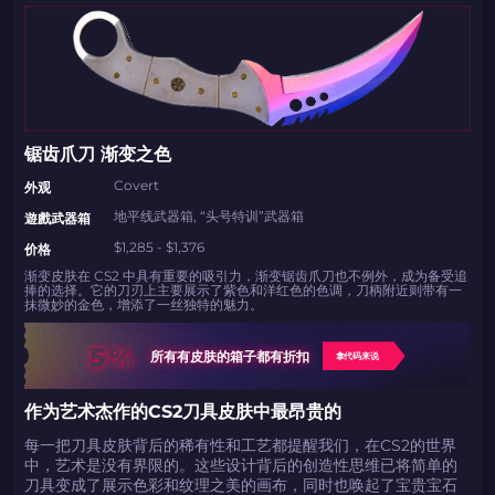
锯齿爪刀 渐变之色
Covert
外观
地平线武器箱, “头号特训”武器箱
遊戲武器箱
$1,285 - $1,376
价格
渐变皮肤在 CS2 中具有重要的吸引力，渐变锯齿爪刀也不例外，成为备受追
捧的选择。它的刀刃上主要展示了紫色和洋红色的色调，刀柄附近则带有一
抹微妙的金色，增添了一丝独特的魅力。
5%
所有有皮肤的箱子都有折扣
拿代码来说
作为艺术杰作的CS2刀具皮肤中最昂贵的
每一把刀具皮肤背后的稀有性和工艺都提醒我们，在CS2的世界
中，艺术是没有界限的。这些设计背后的创造性思维已将简单的
刀具变成了展示色彩和纹理之美的画布，同时也唤起了宝贵宝石