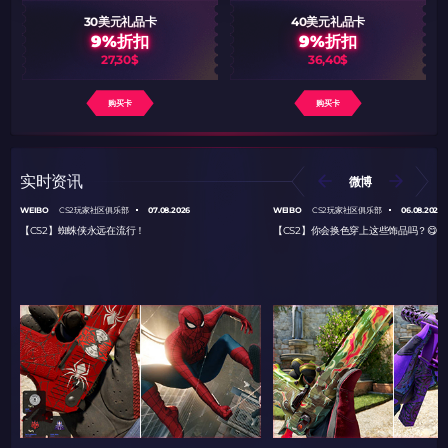
30美元礼品卡
40美元礼品卡
9%折扣
9%折扣
27,30$
36,40$
购买卡
购买卡
实时资讯
微博
WEIBO
07.08.2026
WEIBO
06.08.2026
CS2玩家社区俱乐部
CS2玩家社区俱乐部
【CS2】蜘蛛侠永远在流行！
【CS2】你会换色穿上这些饰品吗？😋