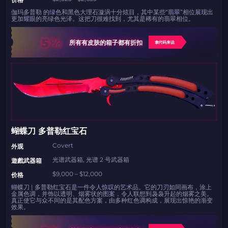
伽玛多普勒 的绿色和黑色大理石漩涡十分炫目，其中某些“翡翠”相位展现出
更加耀眼的亮绿色光泽。这把刀很难找到，尤其是稀有的翡翠相位。
5%
所有有皮肤的箱子都有折扣
拿代码来说
蝴蝶刀 多普勒红宝石
Covert
外观
光谱武器箱, 光谱 2 号武器箱
遊戲武器箱
$9,000 – $12,000
价格
蝴蝶刀 | 多普勒红宝石是一件令人惊叹的艺术品。它的刀刃如同画布，涂上
金属色调，并饰以透明、烟雾状的图案，令人联想到袅袅升起的烟雾之美。
真正使它与众不同的是其配色方案，由多种红色调构成，展现出惊艳的渐变
效果。