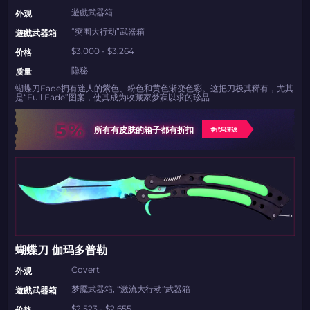
遊戲武器箱
外观
“突围大行动”武器箱
遊戲武器箱
$3,000 - $3,264
价格
隐秘
质量
蝴蝶刀Fade拥有迷人的紫色、粉色和黄色渐变色彩。这把刀极其稀有，尤其
是“Full Fade”图案，使其成为收藏家梦寐以求的珍品
5%
所有有皮肤的箱子都有折扣
拿代码来说
蝴蝶刀 伽玛多普勒
Covert
外观
梦魇武器箱, “激流大行动”武器箱
遊戲武器箱
$2,523 - $2,655
价格