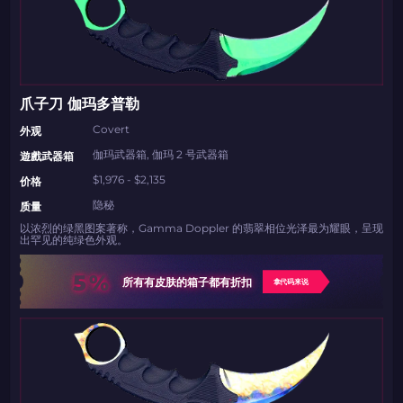
爪子刀 伽玛多普勒
Covert
外观
伽玛武器箱, 伽玛 2 号武器箱
遊戲武器箱
$1,976 - $2,135
价格
隐秘
质量
以浓烈的绿黑图案著称，Gamma Doppler 的翡翠相位光泽最为耀眼，呈现
出罕见的纯绿色外观。
5%
所有有皮肤的箱子都有折扣
拿代码来说