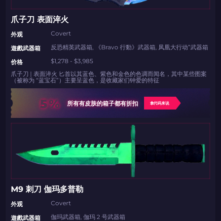
爪子刀 表面淬火
Covert
外观
反恐精英武器箱, 《Bravo 行動》武器箱, 凤凰大行动”武器箱
遊戲武器箱
$1,278 - $3,985
价格
爪子刀 | 表面淬火 匕首以其蓝色、紫色和金色的色调而闻名，其中某些图案
（被称为 “蓝宝石”）主要呈蓝色，是收藏家们钟爱的特征
5%
所有有皮肤的箱子都有折扣
拿代码来说
如何使用促销代码
如何使用促销代码
由KARRIGAN倾情推荐
团队 THE MONGOLZ
CS2CODES.CN社区与电子竞技
带上你的促销代码
只需抓取区域并将促销代码复制到剪贴板
M9 刺刀 伽玛多普勒
Covert
外观
2024LONG
伽玛武器箱, 伽玛 2 号武器箱
遊戲武器箱