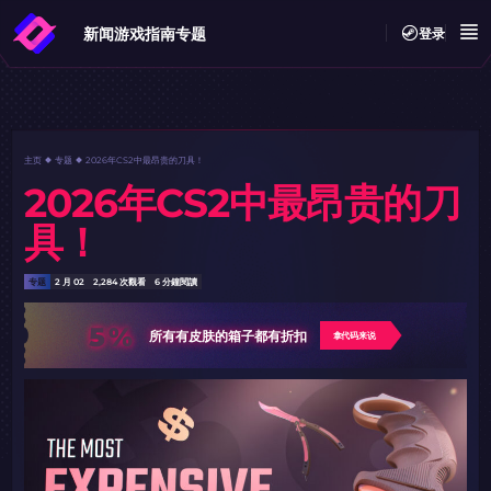
新闻
游戏指南
专题
登录
主页
专题
2026年CS2中最昂贵的刀具！
2026年CS2中最昂贵的刀
具！
专题
2 月 02
2,284 次觀看
6 分鐘閱讀
5%
所有有皮肤的箱子都有折扣
拿代码来说