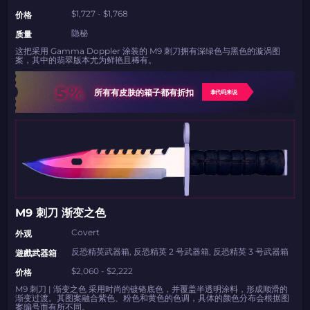
$1,727 - $1,768
价格
如何使用促销代码
隐秘
质量
这把采用 Gamma Doppler 涂装的 M9 刺刀拥有深绿色与黑色的漩涡图
复制到剪贴板
案，其中的翡翠版本尤为鲜艳且稀有。
5%
所有有皮肤的箱子都有折扣
拿代码来说
带上你的促销代码
带上你的促销代码
M9 刺刀 渐变之色
Covert
外观
反恐精英武器箱, 反恐精英 2 号武器箱, 反恐精英 3 号武器箱
遊戲武器箱
$2,060 - $2,222
价格
M9 刺刀 | 渐变之色 采用时尚的镀铬底色，并覆盖半透明涂料，形成顺滑的
渐变过渡。其图案融合紫色、粉色和黄色的色调，具体的颜色分布会根据图
案编号而有所不同。