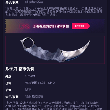
猎杀者武器箱
箱子/收藏
“枯焦之色”设计在刀刃和手柄上具有独特的枯焦之色图案，仿佛经过激烈的
战斗，在刀刃表面留下的印记。这款皮肤独特的外观是对战斗的致敬是使那
些欣赏战斗磨损美学的玩家的热门选择。
5%
所有有皮肤的箱子都有折扣
拿代码来说
爪子刀 都市伪装
Covert
外观
价格范围：$95 – $140
价格
隐秘
质量
猎杀者武器箱
箱子/收藏
“都市伪装”设计巧妙地融合了各种灰色阴影，为玩家提供了极佳的隐蔽性。
在城市和近距离战斗场景中，这种设计尤为实用，隐蔽与快速打击成为关
键。爪子刀的实惠价格让玩家们能够以时尚且实用的皮肤装备自己，无需超