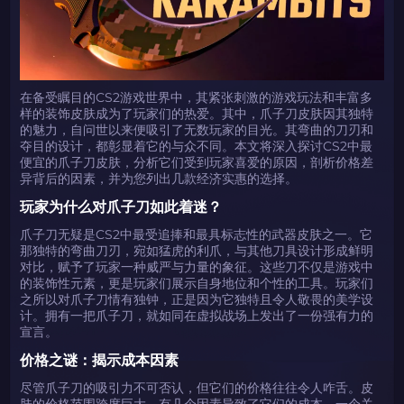
在备受瞩目的CS2游戏世界中，其紧张刺激的游戏玩法和丰富多
样的装饰皮肤成为了玩家们的热爱。其中，爪子刀皮肤因其独特
的魅力，自问世以来便吸引了无数玩家的目光。其弯曲的刀刃和
夺目的设计，都彰显着它的与众不同。本文将深入探讨CS2中最
便宜的爪子刀皮肤，分析它们受到玩家喜爱的原因，剖析价格差
异背后的因素，并为您列出几款经济实惠的选择。
玩家为什么对爪子刀如此着迷？
爪子刀无疑是CS2中最受追捧和最具标志性的武器皮肤之一。它
那独特的弯曲刀刃，宛如猛虎的利爪，与其他刀具设计形成鲜明
对比，赋予了玩家一种威严与力量的象征。这些刀不仅是游戏中
的装饰性元素，更是玩家们展示自身地位和个性的工具。玩家们
之所以对爪子刀情有独钟，正是因为它独特且令人敬畏的美学设
计。拥有一把爪子刀，就如同在虚拟战场上发出了一份强有力的
宣言。
价格之谜：揭示成本因素
尽管爪子刀的吸引力不可否认，但它们的价格往往令人咋舌。皮
肤的价格范围跨度巨大，有几个因素导致了它们的成本。一个关