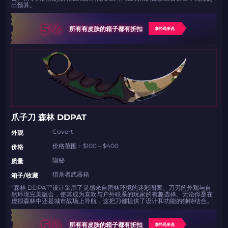
出预算。
5%
所有有皮肤的箱子都有折扣
拿代码来说
爪子刀 森林 DDPAT
Covert
外观
价格范围：$100 – $400
价格
隐秘
质量
猎杀者武器箱
箱子/收藏
“森林 DDPAT”设计采用了灵感来自密林环境的迷彩图案。刀刃的外观与自
然环境完美融合，使其成为喜欢与户外联系的玩家的有趣选择。无论你是在
虚拟森林中还是城市战场上导航，这把刀都提供了设计和功能的独特结合。
5%
所有有皮肤的箱子都有折扣
拿代码来说