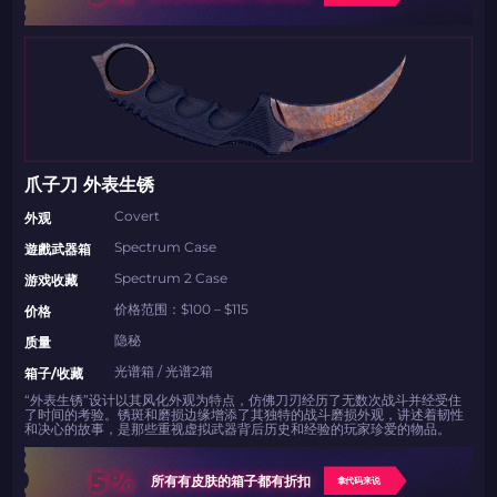
爪子刀 外表生锈
Covert
外观
Spectrum Case
遊戲武器箱
Spectrum 2 Case
游戏收藏
价格范围：$100 – $115
价格
隐秘
质量
光谱箱 / 光谱2箱
箱子/收藏
“外表生锈”设计以其风化外观为特点，仿佛刀刃经历了无数次战斗并经受住
了时间的考验。锈斑和磨损边缘增添了其独特的战斗磨损外观，讲述着韧性
如何使用促销代码
如何使用促销代码
和决心的故事，是那些重视虚拟武器背后历史和经验的玩家珍爱的物品。
由KARRIGAN倾情推荐
团队 THE MONGOLZ
CS2CODES.CN社区与电子竞技
5%
带上你的促销代码
所有有皮肤的箱子都有折扣
拿代码来说