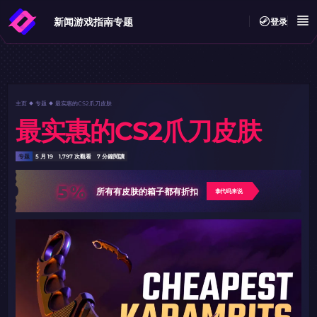
新闻
游戏指南
专题
登录
主页
专题
最实惠的CS2爪刀皮肤
最实惠的CS2爪刀皮肤
专题
5 月 19
1,797 次觀看
7 分鐘閱讀
5%
所有有皮肤的箱子都有折扣
拿代码来说