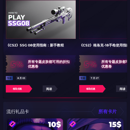
《CS2》SSG 08使用指南：新手教程
《CS2》格洛克-18手枪使用指
5%
5%
所有专题皮肤都可用的折扣
所有专题皮肤都可
优惠卷
优惠卷
专题
8 月 03
专题
7 月 27
阅读
阅读
领取优惠
领取优惠
流行礼品卡
所有卡片