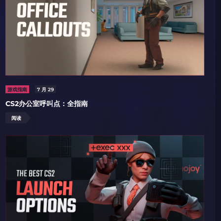
码
码
游戏指南
7 月 29
倾情推荐
GOLZ
CN社区与电子竞技
CS2办公室呼叫点：全指南
阅读
码
码复制到剪贴板