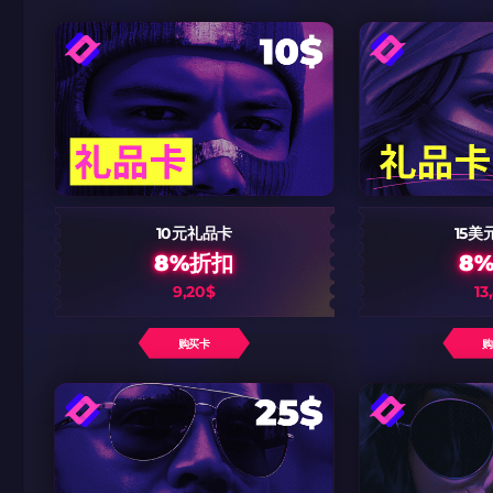
由KARRIGAN
团队 THE MON
CS2CODES.
带上你的促销代
只需抓取区域并将促销代
10元礼品卡
15美
8%折扣
8
9,20$
13
购买卡
如何使用促销代码