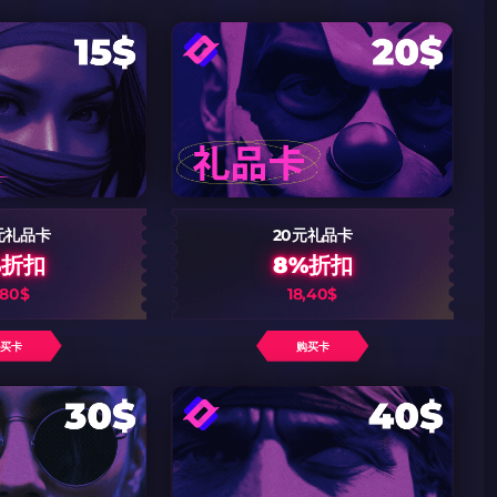
倾情推荐
GOLZ
CN社区与电子竞技
码
码复制到剪贴板
元礼品卡
20元礼品卡
%折扣
8%折扣
2024LONG
,80$
18,40$
购买卡
购买卡
复制到剪贴板