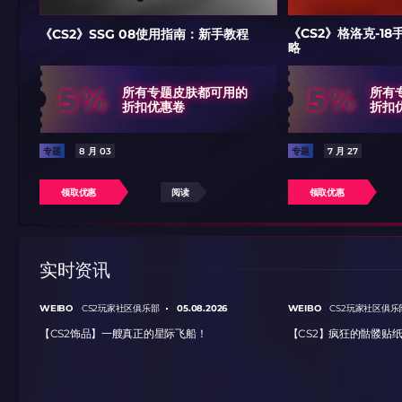
《CS2》格洛克-1
《CS2》SSG 08使用指南：新手教程
略
5%
5%
所有专题皮肤都可用的
所有
折扣优惠卷
折扣
专题
8 月 03
专题
7 月 27
领取优惠
阅读
领取优惠
实时资讯
WEIBO
05.08.2026
WEIBO
CS2玩家社区俱乐部
CS2玩家社区俱乐
【CS2饰品】一艘真正的星际飞船！
【CS2】疯狂的骷髅贴