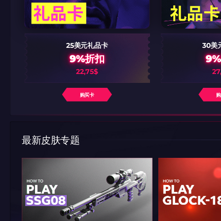
带上你的促销代码
带上你的促销代码
25美元礼品卡
30美
9%折扣
9
22,75$
27
购买卡
最新皮肤专题