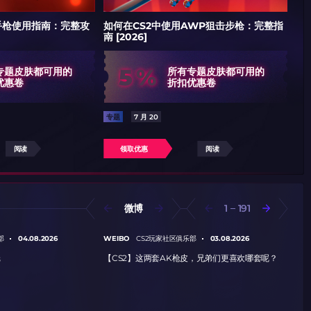
8手枪使用指南：完整攻
如何在CS2中使用AWP狙击步枪：完整指
《
南 [2026]
5%
专题皮肤都可用的
所有专题皮肤都可用的
优惠卷
折扣优惠卷
专题
7 月 20
专
阅读
领取优惠
阅读
微博
1
191
04.08.2026
WEIBO
03.08.2026
WE
部
CS2玩家社区俱乐部
纸
【CS2】这两套AK枪皮，兄弟们更喜欢哪套呢？
【