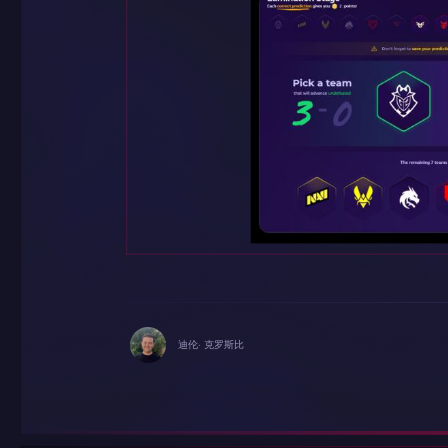
迪伦· 克罗斯比