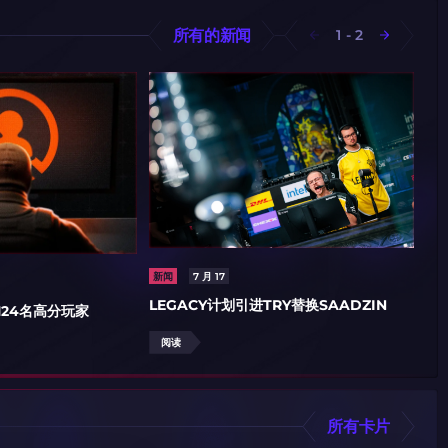
所有的新闻
1
-
2
新
M0
新闻
7 月 17
赛
LEGACY计划引进TRY替换SAADZIN
124名高分玩家
阅读
阅
所有卡片
码
码