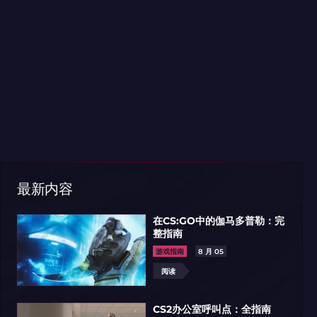
闻
7 月 10
新闻
7 月 03
最新内容
NESY、FLAMEZ和DONK领跑2026
2026年第一赛季世界最佳战
季EVP奖项榜
在CS:GO中的伽马多普勒：完
整指南
读
阅读
游戏指南
8 月 05
阅读
CS2办公室呼叫点：全指南