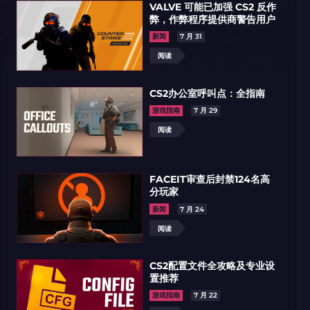
VALVE 可能已加强 CS2 反作
弊，作弊程序提供商警告用户
CS2》贴花：购买前你需要了解的内容
所有CS:GO/CS2作战列表
新闻
7 月 31
阅读
5%
5%
所有专题皮肤都可用的
所有专题皮肤都
折扣优惠卷
折扣优惠卷
CS2办公室呼叫点：全指南
游戏指南
7 月 29
题
7 月 13
专题
7 月 06
阅读
领取优惠
阅读
领取优惠
阅读
FACEIT审查后封禁124名高
分玩家
新闻
7 月 24
阅读
IBO
01.08.2026
WEIBO
30.07.2
CS2玩家社区俱乐部
CS2玩家社区俱乐部
CS2饰品】紫蓝经典二选一，你会选哪套呢？
【CS2饰品】请从夯到拉给这套贴纸
CS2配置文件全攻略及专业设
置推荐
游戏指南
7 月 22