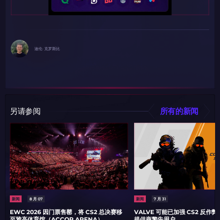
迪伦· 克罗斯比
另请参阅
所有的新闻
新闻
8 月 07
新闻
7 月 31
EWC 2026 因门票售罄，将 CS2 总决赛移
VALVE 可能已加强 CS2 反作
至雅高体育馆（ACCOR ARENA）
提供商警告用户