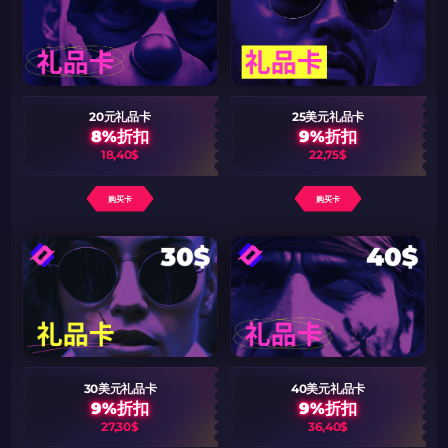
如何使用促销代码
如何使用促销代码
由KARRIGAN倾情推荐
团队 THE MONGOLZ
CS2CODES.CN社区与电子竞技
带上你的促销代码
只需抓取区域并将促销代码复制到剪贴板
20元礼品卡
25美元礼品卡
8%折扣
9%折扣
2024LONG
18,40$
22,75$
购买卡
购买卡
如何使用促销代码
复制到剪贴板
带上你的促销代码
带上你的促销代码
30美元礼品卡
40美元礼品卡
9%折扣
9%折扣
27,30$
36,40$