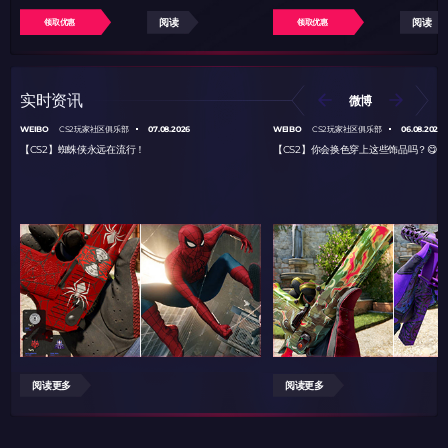
阅读
阅读
领取优惠
领取优惠
实时资讯
微博
WEIBO
07.08.2026
WEIBO
06.08.2026
CS2玩家社区俱乐部
CS2玩家社区俱乐部
【CS2】蜘蛛侠永远在流行！
【CS2】你会换色穿上这些饰品吗？😋
阅读更多
阅读更多