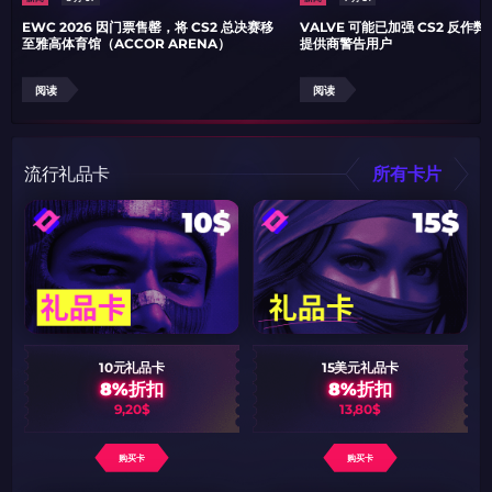
EWC 2026 因门票售罄，将 CS2 总决赛移
VALVE 可能已加强 CS2 反作
至雅高体育馆（ACCOR ARENA）
提供商警告用户
阅读
阅读
流行礼品卡
所有卡片
10元礼品卡
15美元礼品卡
8%折扣
8%折扣
9,20$
13,80$
购买卡
购买卡