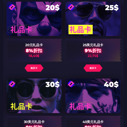
如何使用促销代码
如何使用促销代码
由KARRIGAN倾情推荐
团队 THE MONGOLZ
CS2CODES.CN社区与电子竞技
带上你的促销代码
只需抓取区域并将促销代码复制到剪贴板
2024LONG
20元礼品卡
25美元礼品卡
8%折扣
9%折扣
18,40$
22,75$
如何使用促销代码
购买卡
购买卡
复制到剪贴板
带上你的促销代码
带上你的促销代码
30美元礼品卡
40美元礼品卡