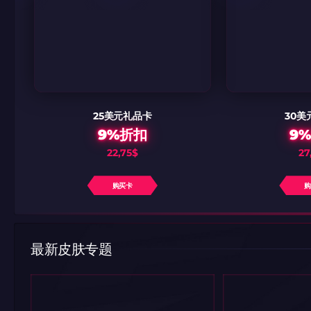
带上你的促销代码
带上你的促销代码
25美元礼品卡
30美
9%折扣
9
22,75$
27
购买卡
最新皮肤专题