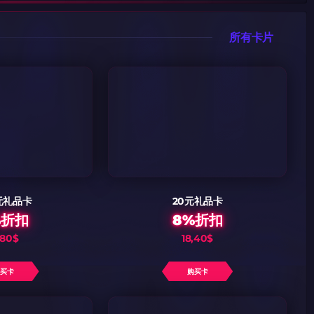
码
码
倾情推荐
GOLZ
CN社区与电子竞技
所有卡片
码
码复制到剪贴板
元礼品卡
20元礼品卡
2024LONG
%折扣
8%折扣
,80$
18,40$
购买卡
购买卡
复制到剪贴板