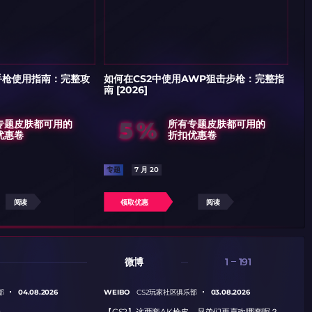
8手枪使用指南：完整攻
如何在CS2中使用AWP狙击步枪：完整指
《
南 [2026]
5%
专题皮肤都可用的
所有专题皮肤都可用的
优惠卷
折扣优惠卷
专题
7 月 20
专
阅读
领取优惠
阅读
微博
1
191
04.08.2026
WEIBO
03.08.2026
WE
部
CS2玩家社区俱乐部
纸
【CS2】这两套AK枪皮，兄弟们更喜欢哪套呢？
【