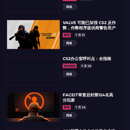
阅读
VALVE 可能已加强 CS2 反作
弊，作弊程序提供商警告用户
CS2》贴花：购买前你需要了解的内容
所有CS:GO/CS2作战列表
新闻
7 月 31
阅读
5%
5%
所有专题皮肤都可用的
所有专题皮肤都
折扣优惠卷
折扣优惠卷
CS2办公室呼叫点：全指南
游戏指南
7 月 29
题
7 月 13
专题
7 月 06
阅读
领取优惠
阅读
领取优惠
阅读
FACEIT审查后封禁124名高
分玩家
新闻
7 月 24
阅读
IBO
01.08.2026
WEIBO
30.07.2
CS2玩家社区俱乐部
CS2玩家社区俱乐部
CS2饰品】紫蓝经典二选一，你会选哪套呢？
【CS2饰品】请从夯到拉给这套贴纸