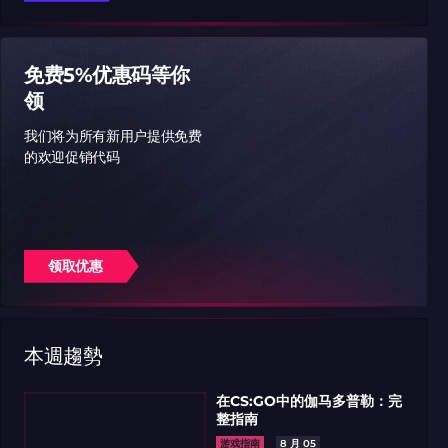
免费5%优惠码等你
领
我们将为所有新用户提供免费
的欢迎促销代码
领取优惠
本週趨勢
在CS:GO中的伽马多普勒：完
整指南
游戏指南
8 月 05