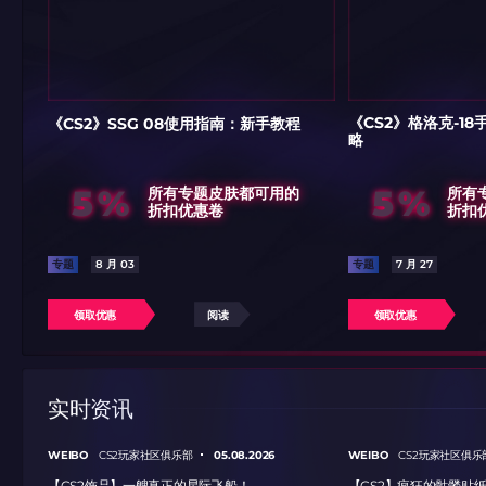
《CS2》格洛克-1
《CS2》SSG 08使用指南：新手教程
略
5%
5%
所有专题皮肤都可用的
所有
折扣优惠卷
折扣
专题
8 月 03
专题
7 月 27
领取优惠
阅读
领取优惠
实时资讯
WEIBO
05.08.2026
WEIBO
CS2玩家社区俱乐部
CS2玩家社区俱乐
【CS2饰品】一艘真正的星际飞船！
【CS2】疯狂的骷髅贴