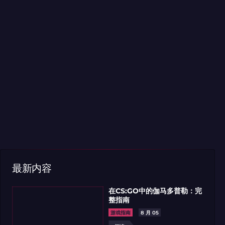
闻
7 月 10
新闻
7 月 03
最新内容
NESY、FLAMEZ和DONK领跑2026
2026年第一赛季世界最佳战
季EVP奖项榜
在CS:GO中的伽马多普勒：完
整指南
读
阅读
游戏指南
8 月 05