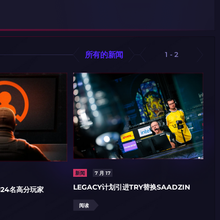
所有的新闻
1
-
2
新
M0
新闻
7 月 17
赛
LEGACY计划引进TRY替换SAADZIN
124名高分玩家
阅读
阅