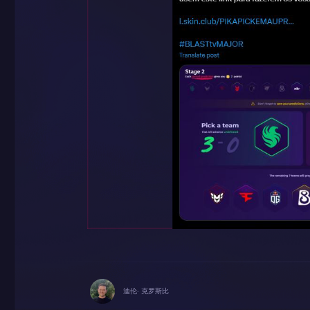
迪伦· 克罗斯比