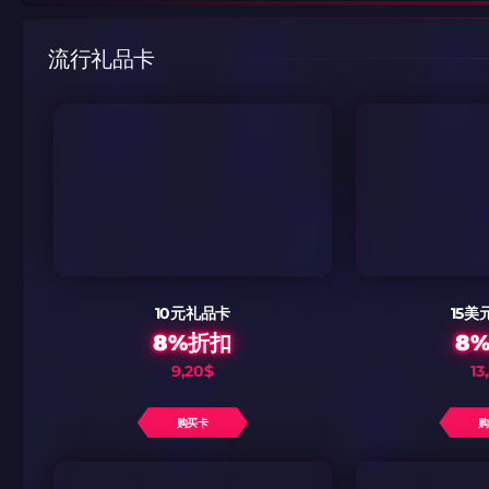
如何使用促销代
如何使用促销代
由KARRIGAN
团队 THE MON
CS2CODES.
流行礼品卡
带上你的促销代
只需抓取区域并将促销代
10元礼品卡
15美
8%折扣
8
9,20$
13
购买卡
如何使用促销代码